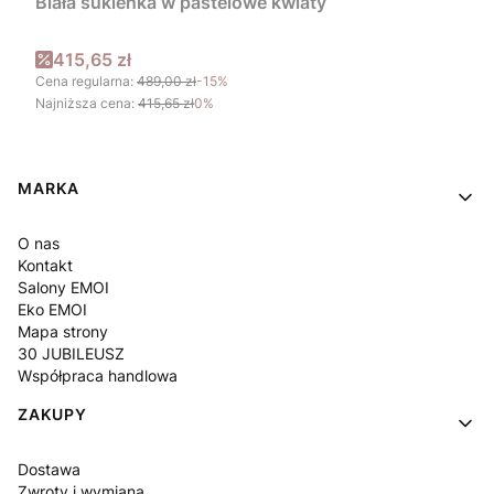
Biała sukienka w pastelowe kwiaty
Cena promocyjna
415,65 zł
Cena regularna:
489,00 zł
-15%
Najniższa cena:
415,65 zł
0%
Linki w stopce
MARKA
O nas
Kontakt
Salony EMOI
Eko EMOI
Mapa strony
30 JUBILEUSZ
Współpraca handlowa
ZAKUPY
Dostawa
Zwroty i wymiana