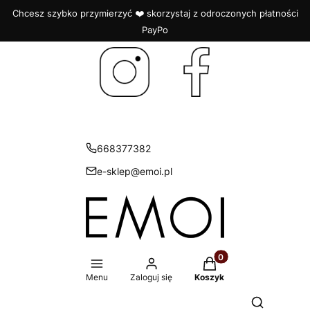
Chcesz szybko przymierzyć ❤️ skorzystaj z odroczonych płatności
PayPo
668377382
e-sklep@emoi.pl
Produkty w koszyku: 
Menu
Zaloguj się
Koszyk
Otwórz wys