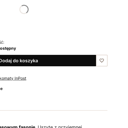
ść:
dostępny
Dodaj do koszyka
komaty InPost
ze
asowym fasonie.
Uszyte z przyjemnej