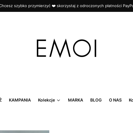
Chcesz szybko przymierzyć ❤️ skorzystaj z odroczonych płatności PayP
Ż
KAMPANIA
Kolekcje
MARKA
BLOG
O NAS
K