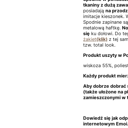
tkaniny z dużą zawa
posiadają
na przodz
imitacje kieszonek. 
Spodnie zapinane są
metalową haftkę.
No
się
ku dołowi. Do t
żakiet
(klik)
z tej sa
tzw. total look.
Produkt uszyty w P
wiskoza 55%, polies
Każdy produkt mierz
Aby dobrze dobrać 
(także ułożone na p
zamieszczonymi w t
Dowiedź się jak odp
internetowym Emoi