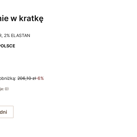
ie w kratkę
R, 2% ELASTAN
POLSCE
obniżką:
206,10 zł
-6%
e: 0)
 dni