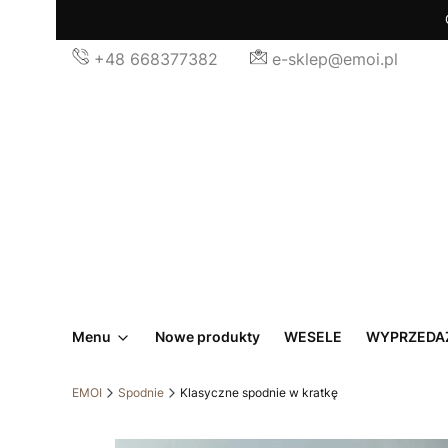
+48 668377382
e-sklep@emoi.pl
Menu
Nowe produkty
WESELE
WYPRZEDA
EMOI
Spodnie
Klasyczne spodnie w kratkę