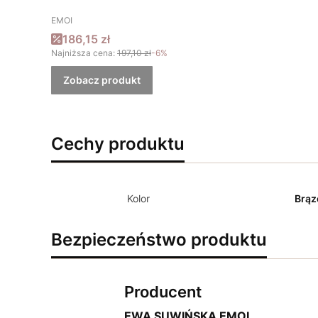
PRODUCENT
EMOI
Cena promocyjna
186,15 zł
Najniższa cena:
197,10 zł
-6%
Zobacz produkt
Cechy produktu
Kolor
Brą
Bezpieczeństwo produktu
Producent
EWA SUWIŃSKA EMOI