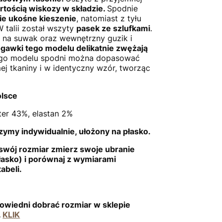
rtością wiskozy w składzie.
Spodnie
ie ukośne kieszenie
, natomiast z tyłu
W talii został wszyty
pasek ze szlufkami
.
 na suwak oraz wewnętrzny guzik i
gawki tego modelu delikatnie zwężają
ego modelu spodni można dopasować
mej tkaniny i w identyczny wzór, tworząc
olsce
ter 43%, elastan 2%
ymy indywidualnie, ułożony na płasko.
swój rozmiar zmierz swoje ubranie
łasko) i porównaj z wymiarami
abeli.
owiedni dobrać rozmiar w sklepie
.
KLIK