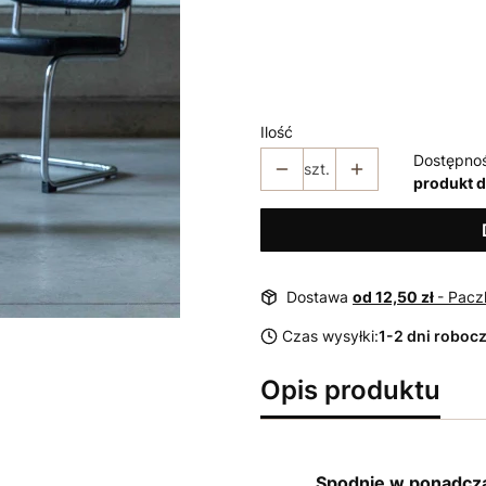
*
Rozmiar
38
40
42
44
46
Ilość
Dostępno
szt.
produkt 
Dostawa
od 12,50 zł
- Pacz
Czas wysyłki:
1-2 dni roboc
Opis produktu
Spodnie w ponadcz