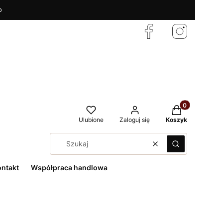
o
Produkty w kos
Ulubione
Zaloguj się
Koszyk
Wyczyść
Szukaj
ontakt
Współpraca handlowa