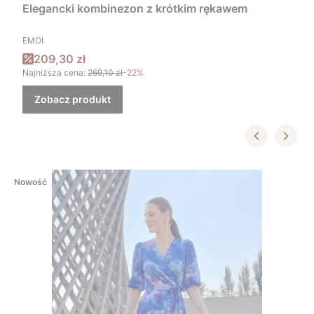
Elegancki kombinezon z krótkim rękawem
PRODUCENT
EMOI
Cena promocyjna
209,30 zł
Najniższa cena:
269,10 zł
-22%
Zobacz produkt
Nowość