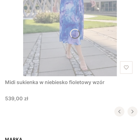
Midi sukienka w niebiesko fioletowy wzór
Cena
539,00 zł
MARKA