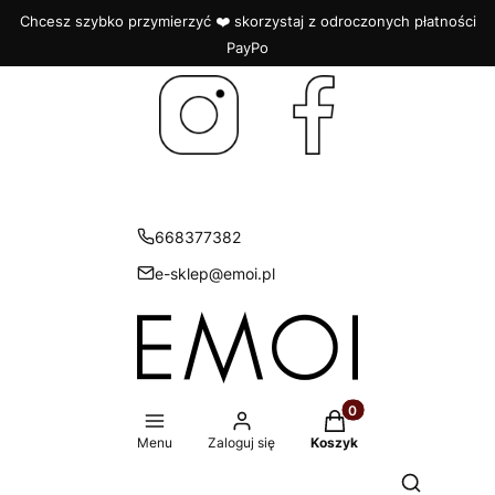
Chcesz szybko przymierzyć ❤️ skorzystaj z odroczonych płatności
PayPo
668377382
e-sklep@emoi.pl
Produkty w koszyku: 
Menu
Zaloguj się
Koszyk
Otwórz wys