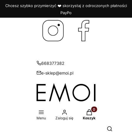
Chcesz szybko przymierzyć ❤️ skorzystaj z odroczonych płatności
PayPo
668377382
e-sklep@emoi.pl
Produkty w koszyku: 
Menu
Zaloguj się
Koszyk
Otwórz wys