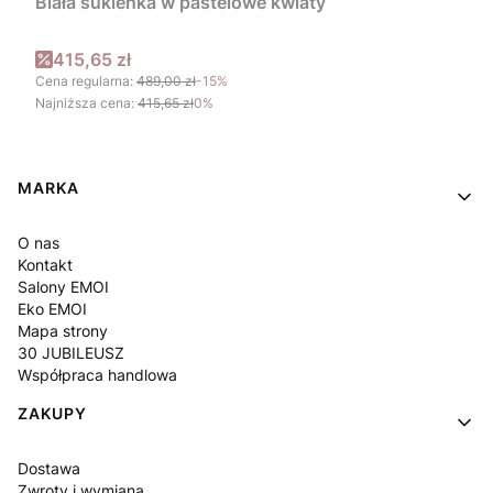
Biała sukienka w pastelowe kwiaty
Cena promocyjna
415,65 zł
Cena regularna:
489,00 zł
-15%
Najniższa cena:
415,65 zł
0%
Linki w stopce
MARKA
O nas
Kontakt
Salony EMOI
Eko EMOI
Mapa strony
30 JUBILEUSZ
Współpraca handlowa
ZAKUPY
Dostawa
Zwroty i wymiana