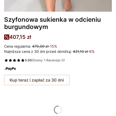
Szyfonowa sukienka w odcieniu
burgundowym
407,15 zł
Cena regularna:
479,00 zł
-15%
Najniższa cena z 30 dni przed obniżką:
431,10 zł
-6%
5.00
(Oceny: 1 Recenzje: 0)
Kup teraz i zapłać za 30 dni
Wybierz rozmiar:
*
Rozmiar