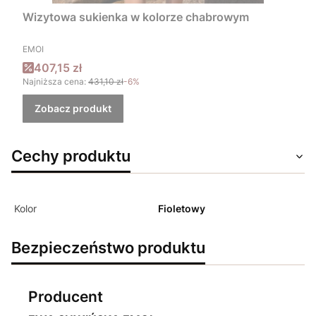
Wizytowa sukienka w kolorze chabrowym
PRODUCENT
EMOI
Cena promocyjna
407,15 zł
Najniższa cena:
431,10 zł
-6%
Zobacz produkt
Cechy produktu
Kolor
Fioletowy
Bezpieczeństwo produktu
Producent