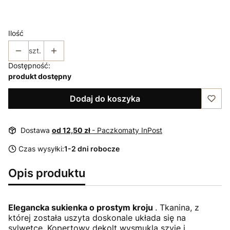
38
40
42
44
46
48
Ilość
szt.
Dostępność:
produkt dostępny
Dodaj do koszyka
Dostawa
od 12,50 zł
- Paczkomaty InPost
Czas wysyłki:
1-2 dni robocze
Opis produktu
Elegancka sukienka o prostym kroju
. Tkanina, z
której została uszyta doskonale układa się na
sylwetce. Kopertowy dekolt wysmukla szyję i