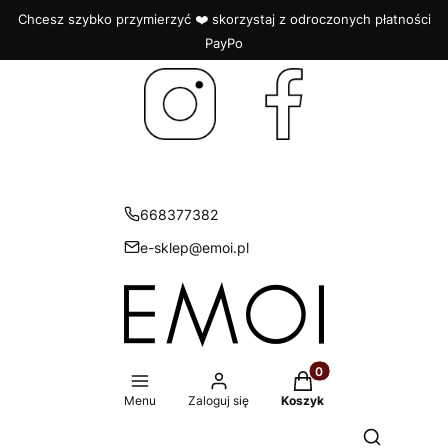
Chcesz szybko przymierzyć ❤️ skorzystaj z odroczonych płatności
PayPo
668377382
e-sklep@emoi.pl
Produkty w koszyku: 
Menu
Zaloguj się
Koszyk
Otwórz wys