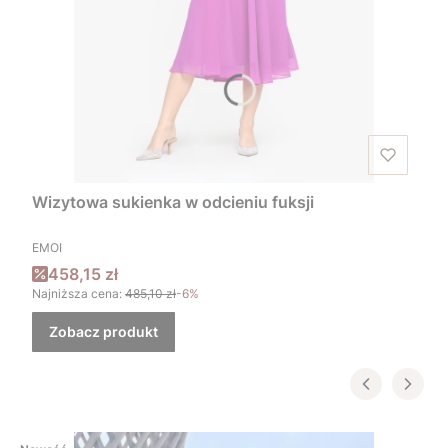
Wizytowa sukienka w odcieniu fuksji
PRODUCENT
EMOI
Cena promocyjna
458,15 zł
Najniższa cena:
485,10 zł
-6%
Zobacz produkt