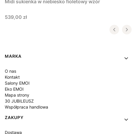
Midi sukienka w niebiesko fioletowy wzór
Cena
539,00 zł
Linki w stopce
MARKA
O nas
Kontakt
Salony EMOI
Eko EMOI
Mapa strony
30 JUBILEUSZ
Współpraca handlowa
ZAKUPY
Dostawa