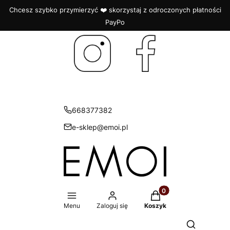
Chcesz szybko przymierzyć ❤️ skorzystaj z odroczonych płatności
PayPo
668377382
e-sklep@emoi.pl
Produkty w koszyku: 
Menu
Zaloguj się
Koszyk
Otwórz wys