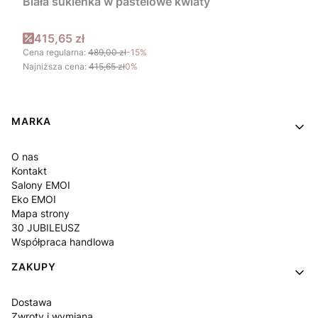
Biała sukienka w pastelowe kwiaty
Cena promocyjna
415,65 zł
Cena regularna:
489,00 zł
-15%
Najniższa cena:
415,65 zł
0%
Linki w stopce
MARKA
O nas
Kontakt
Salony EMOI
Eko EMOI
Mapa strony
30 JUBILEUSZ
Współpraca handlowa
ZAKUPY
Dostawa
Zwroty i wymiana