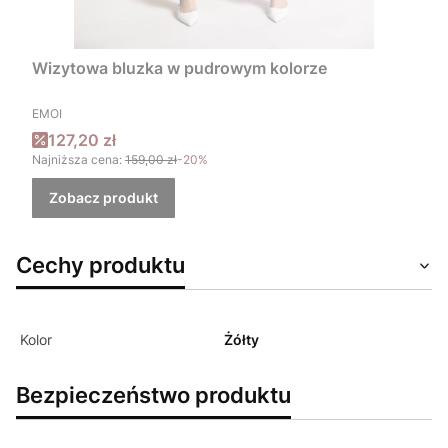
Wizytowa bluzka w pudrowym kolorze
PRODUCENT
EMOI
Cena promocyjna
127,20 zł
Najniższa cena:
159,00 zł
-20%
Zobacz produkt
Cechy produktu
Kolor
Żółty
Bezpieczeństwo produktu