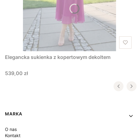
Elegancka sukienka z kopertowym dekoltem
Cena
539,00 zł
Linki w stopce
MARKA
O nas
Kontakt