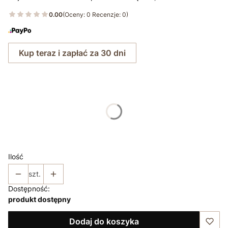
0.00
(Oceny: 0 Recenzje: 0)
Kup teraz i zapłać za 30 dni
Wybierz rozmiar:
*
Rozmiar
36
38
40
42
44
46
48
50
Ilość
szt.
Dostępność:
produkt dostępny
Dodaj do koszyka