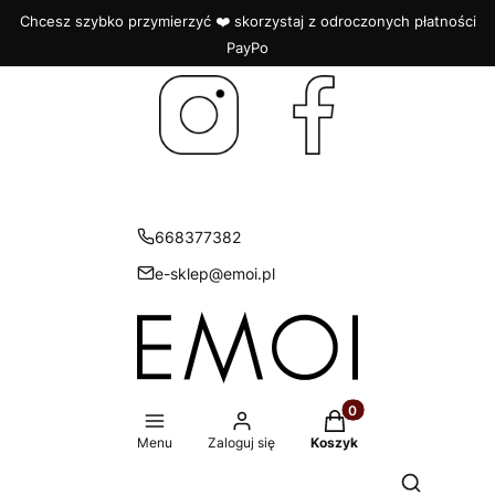
Chcesz szybko przymierzyć ❤️ skorzystaj z odroczonych płatności
PayPo
668377382
e-sklep@emoi.pl
Produkty w koszyku: 
Menu
Zaloguj się
Koszyk
Otwórz wys