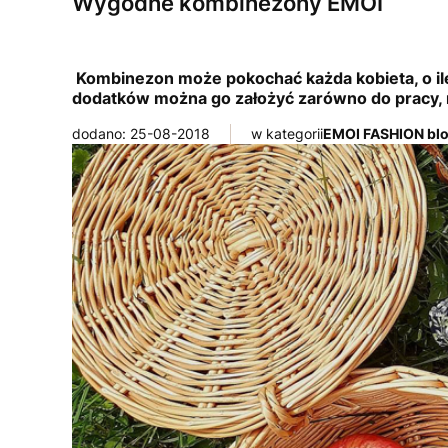
Wygodne kombinezony EMOI
Kombinezon może pokochać każda kobieta, o ile
dodatków można go założyć zarówno do pracy, na
dodano: 25-08-2018
w kategorii
EMOI FASHION bl