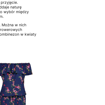
przyjęcie.
ddaje naturę
to wybór między
m.
. Można w nich
i rowerowych
Kombinezon w kwiaty