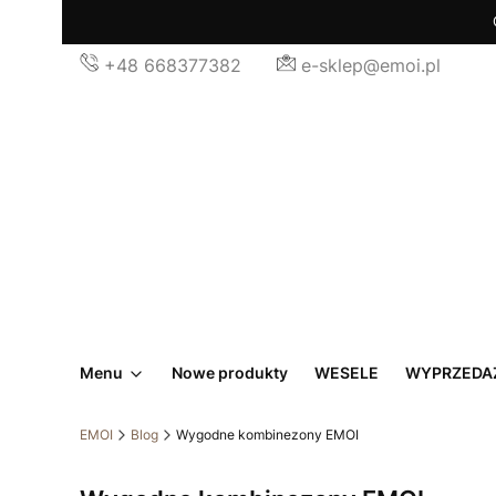
+48 668377382
e-sklep@emoi.pl
Menu
Nowe produkty
WESELE
WYPRZEDA
EMOI
Blog
Wygodne kombinezony EMOI