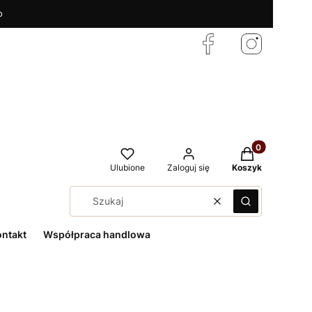
o
Produkty w kos
Ulubione
Zaloguj się
Koszyk
Wyczyść
Szukaj
ontakt
Współpraca handlowa