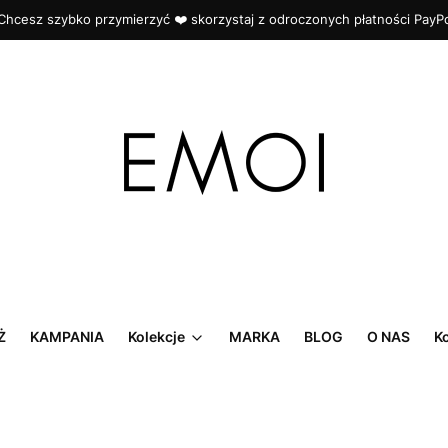
Chcesz szybko przymierzyć ❤️ skorzystaj z odroczonych płatności PayP
Ż
KAMPANIA
Kolekcje
MARKA
BLOG
O NAS
K