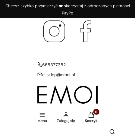
Chcesz szybko przymierzyć ❤️ skorzystaj z odroczonych płatności
PayPo
668377382
e-sklep@emoi.pl
Produkty w koszyku: 
Menu
Zaloguj się
Koszyk
Otwórz wys