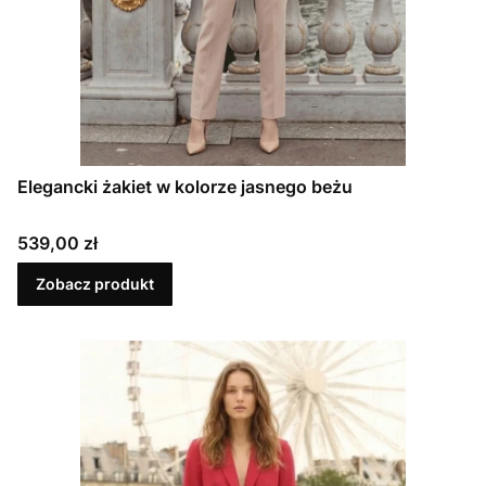
Elegancki żakiet w kolorze jasnego beżu
Cena
539,00 zł
Zobacz produkt