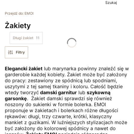
Szukaj
Przejdź do:
EMOI
Żakiety
Długi żakiet
11
Filtry
Elegancki żakiet
lub marynarka powinny znaleźć się w
garderobie każdej kobiety. Żakiet może być założony
do pracy: zestawiony ze spódnicą lub spodniami,
uszytymi z tej samej tkaniny i koloru. Całość będzie
wtedy tworzyć
damski garnitur
lub
szykowną
garsonkę
. Żakiet damski sprawdzi się również
noszony do sukienki w formie bolerka. EMOI
proponuje w żakietach i bolerkach różne długości
rękawów: długi, trzy czwarte, krótki, klasyczny
mankiet z guzikami. W luźniejszych stylizacjach może
być założony do kolorowej spódnicy a nawet do