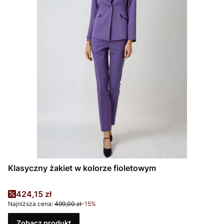
Klasyczny żakiet w kolorze fioletowym
Cena promocyjna
424,15 zł
Najniższa cena:
499,00 zł
-15%
Zobacz produkt