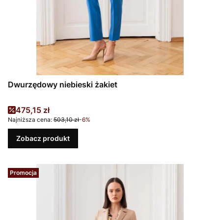
Dwurzędowy niebieski żakiet
Cena promocyjna
475,15 zł
Najniższa cena:
503,10 zł
-6%
Zobacz produkt
Promocja