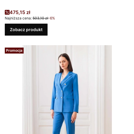
Cena promocyjna
475,15 zł
Najniższa cena:
503,10 zł
-6%
Zobacz produkt
Promocja