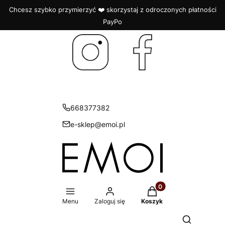
Chcesz szybko przymierzyć ❤️ skorzystaj z odroczonych płatności
PayPo
668377382
e-sklep@emoi.pl
Produkty w koszyku: 
Menu
Zaloguj się
Koszyk
Otwórz wys