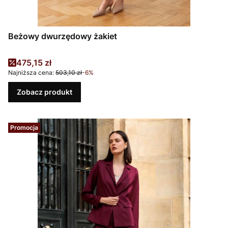
Beżowy dwurzędowy żakiet
Cena promocyjna
475,15 zł
Najniższa cena:
503,10 zł
-6%
Zobacz produkt
Promocja