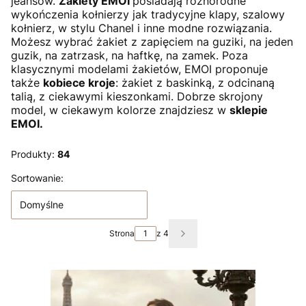
jeansów.
Żakiety EMOI
posiadają różnorodne
wykończenia kołnierzy jak tradycyjne klapy, szalowy
kołnierz, w stylu Chanel i inne modne rozwiązania.
Możesz wybrać żakiet z zapięciem na guziki, na jeden
guzik, na zatrzask, na haftkę, na zamek. Poza
klasycznymi modelami żakietów, EMOI proponuje
także
kobiece kroje
: żakiet z baskinką, z odcinaną
talią, z ciekawymi kieszonkami. Dobrze skrojony
model, w ciekawym kolorze znajdziesz w
sklepie
EMOI.
Produkty:
84
Lista produktów
Sortowanie:
Domyślne
Strona
z 4
Następne produkty