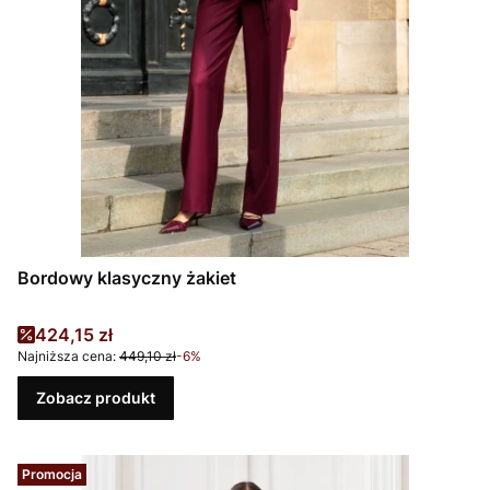
Bordowy klasyczny żakiet
Cena promocyjna
424,15 zł
Najniższa cena:
449,10 zł
-6%
Zobacz produkt
Promocja