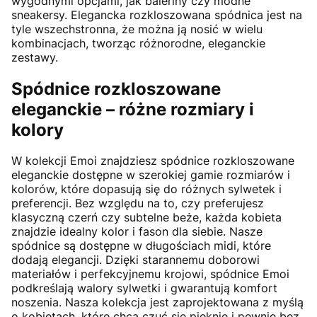
wygodnymi opcjami, jak baleriny czy modne
sneakersy. Elegancka rozkloszowana spódnica jest na
tyle wszechstronna, że można ją nosić w wielu
kombinacjach, tworząc różnorodne, eleganckie
zestawy.
Spódnice rozkloszowane
eleganckie – różne rozmiary i
kolory
W kolekcji Emoi znajdziesz spódnice rozkloszowane
eleganckie dostępne w szerokiej gamie rozmiarów i
kolorów, które dopasują się do różnych sylwetek i
preferencji. Bez względu na to, czy preferujesz
klasyczną czerń czy subtelne beże, każda kobieta
znajdzie idealny kolor i fason dla siebie. Nasze
spódnice są dostępne w długościach midi, które
dodają elegancji. Dzięki starannemu doborowi
materiałów i perfekcyjnemu krojowi, spódnice Emoi
podkreślają walory sylwetki i gwarantują komfort
noszenia. Nasza kolekcja jest zaprojektowana z myślą
o kobietach, które chcą czuć się pięknie i pewnie bez