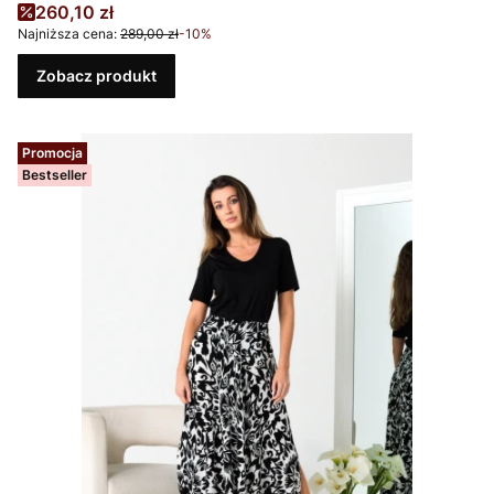
Cena promocyjna
260,10 zł
Najniższa cena:
289,00 zł
-10%
Zobacz produkt
Promocja
Bestseller