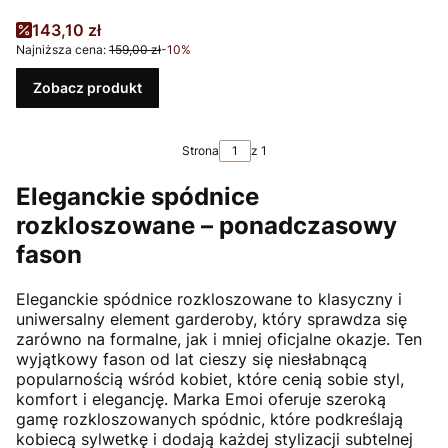
Cena promocyjna
143,10 zł
Najniższa cena:
159,00 zł
-10%
Zobacz produkt
Strona
z 1
Eleganckie spódnice
rozkloszowane – ponadczasowy
fason
Eleganckie spódnice rozkloszowane to klasyczny i
uniwersalny element garderoby, który sprawdza się
zarówno na formalne, jak i mniej oficjalne okazje. Ten
wyjątkowy fason od lat cieszy się niesłabnącą
popularnością wśród kobiet, które cenią sobie styl,
komfort i elegancję. Marka Emoi oferuje szeroką
gamę rozkloszowanych spódnic, które podkreślają
kobiecą sylwetkę i dodają każdej stylizacji subtelnej