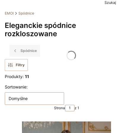
Szukaj
EMOI
Spódnice
Eleganckie spódnice
rozkloszowane
Spódnice
Filtry
Produkty:
11
Lista produktów
Sortowanie:
Domyślne
Strona
z 1