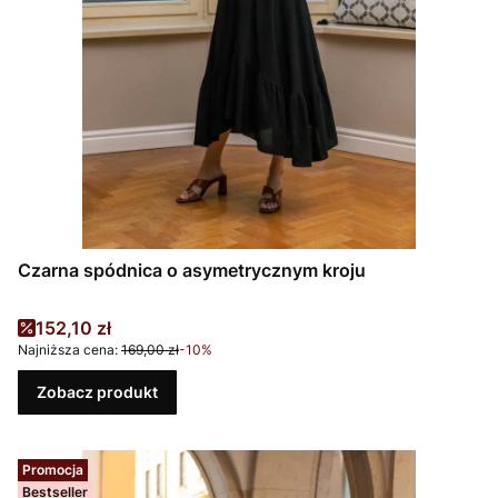
Czarna spódnica o asymetrycznym kroju
Cena promocyjna
152,10 zł
Najniższa cena:
169,00 zł
-10%
Zobacz produkt
Promocja
Bestseller