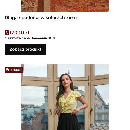
Długa spódnica w kolorach ziemi
Cena promocyjna
170,10 zł
Najniższa cena:
189,00 zł
-10%
Zobacz produkt
Promocja