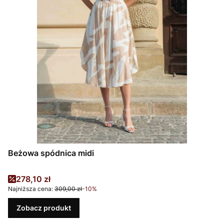
Beżowa spódnica midi
Cena promocyjna
278,10 zł
Najniższa cena:
309,00 zł
-10%
Zobacz produkt