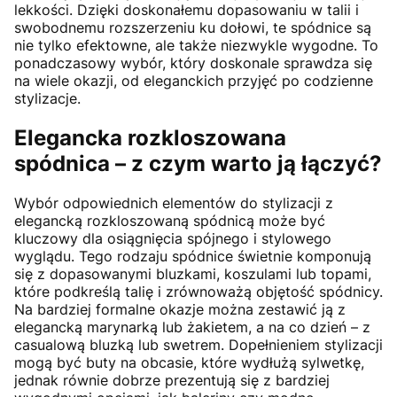
lekkości. Dzięki doskonałemu dopasowaniu w talii i
swobodnemu rozszerzeniu ku dołowi, te spódnice są
nie tylko efektowne, ale także niezwykle wygodne. To
ponadczasowy wybór, który doskonale sprawdza się
na wiele okazji, od eleganckich przyjęć po codzienne
stylizacje.
Elegancka rozkloszowana
spódnica – z czym warto ją łączyć?
Wybór odpowiednich elementów do stylizacji z
elegancką rozkloszowaną spódnicą może być
kluczowy dla osiągnięcia spójnego i stylowego
wyglądu. Tego rodzaju spódnice świetnie komponują
się z dopasowanymi bluzkami, koszulami lub topami,
które podkreślą talię i zrównoważą objętość spódnicy.
Na bardziej formalne okazje można zestawić ją z
elegancką marynarką lub żakietem, a na co dzień – z
casualową bluzką lub swetrem. Dopełnieniem stylizacji
mogą być buty na obcasie, które wydłużą sylwetkę,
jednak równie dobrze prezentują się z bardziej