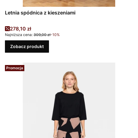
Letnia spódnica z kieszeniami
Cena promocyjna
278,10 zł
Najniższa cena:
309,00 zł
-10%
Zobacz produkt
Promocja