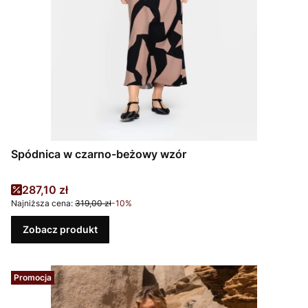
Spódnica w czarno-beżowy wzór
Cena promocyjna
287,10 zł
Najniższa cena:
319,00 zł
-10%
Zobacz produkt
Promocja