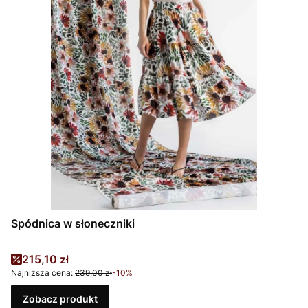
Spódnica w słoneczniki
Cena promocyjna
215,10 zł
Najniższa cena:
239,00 zł
-10%
Zobacz produkt