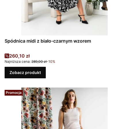
Spódnica midi z biało-czarnym wzorem
Cena promocyjna
260,10 zł
Najniższa cena:
289,00 zł
-10%
Zobacz produkt
Promocja