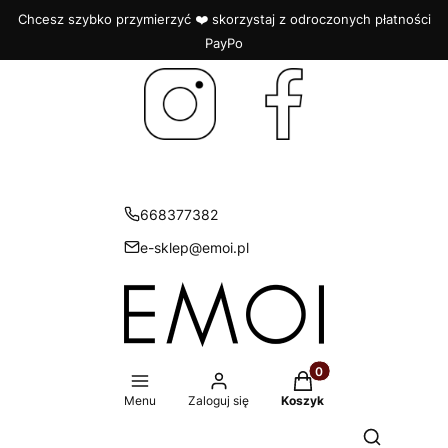
Chcesz szybko przymierzyć ❤️ skorzystaj z odroczonych płatności
PayPo
668377382
e-sklep@emoi.pl
Produkty w koszyku: 
Menu
Zaloguj się
Koszyk
Otwórz wys