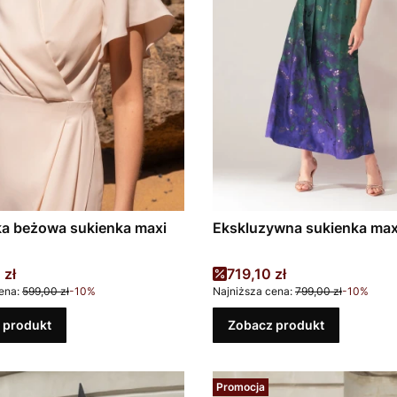
ka beżowa sukienka maxi
Ekskluzywna sukienka max
promocyjna
Cena promocyjna
 zł
719,10 zł
ena:
599,00 zł
-10%
Najniższa cena:
799,00 zł
-10%
 produkt
Zobacz produkt
Promocja