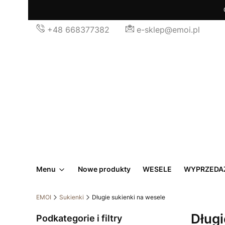
+48 668377382
e-sklep@emoi.pl
Menu
Nowe produkty
WESELE
WYPRZEDA
EMOI
Sukienki
Długie sukienki na wesele
Długi
Podkategorie i filtry