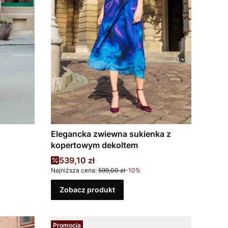
Elegancka zwiewna sukienka z
kopertowym dekoltem
Cena promocyjna
539,10 zł
Najniższa cena:
599,00 zł
-10%
Zobacz produkt
Promocja