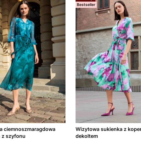
Bestseller
a ciemnoszmaragdowa
Wizytowa sukienka z kop
 z szyfonu
dekoltem