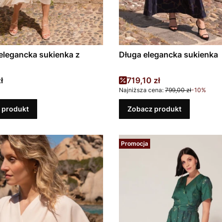
legancka sukienka z
Długa elegancka sukienka
Cena promocyjna
ł
719,10 zł
Najniższa cena:
799,00 zł
-10%
 produkt
Zobacz produkt
Promocja