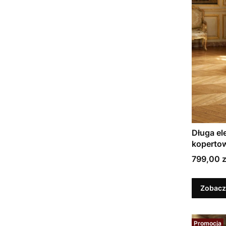
Długa el
koperto
Cena
799,00 z
Zobacz
Promocja