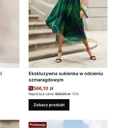
i
Ekskluzywna sukienka w odcieniu
szmaragdowym
Cena promocyjna
566,10 zł
Najniższa cena:
629,00 zł
-10%
Zobacz produkt
Promocja