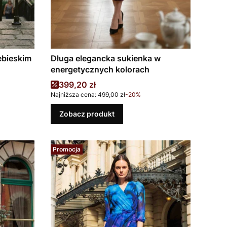
ebieskim
Długa elegancka sukienka w
energetycznych kolorach
Cena promocyjna
399,20 zł
Najniższa cena:
499,00 zł
-20%
Zobacz produkt
Promocja