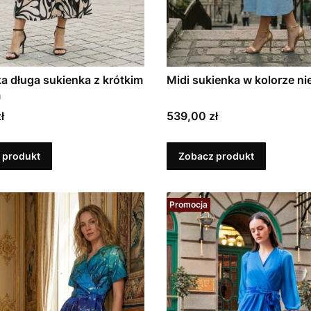
a długa sukienka z krótkim
Midi sukienka w kolorze ni
m
Cena
ł
539,00 zł
 produkt
Zobacz produkt
Promocja