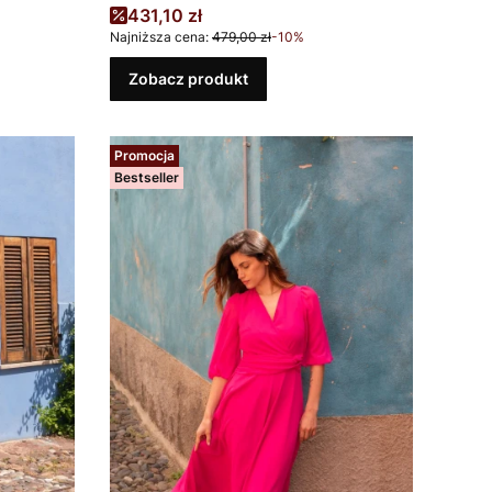
Cena promocyjna
431,10 zł
Najniższa cena:
479,00 zł
-10%
Zobacz produkt
Promocja
Bestseller