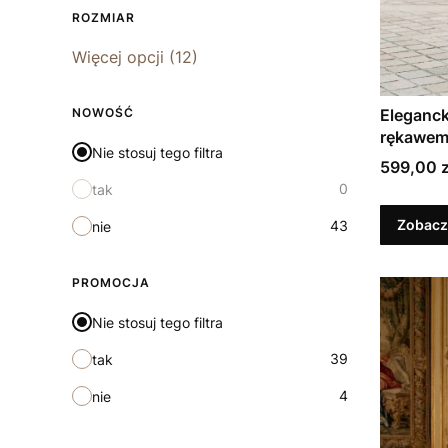
ROZMIAR
Rozmiar
Więcej opcji (12)
NOWOŚĆ
Eleganck
rękawe
Nie stosuj tego filtra
Cena
599,00 z
0
tak
Zobacz
43
nie
PROMOCJA
Nie stosuj tego filtra
39
tak
4
nie