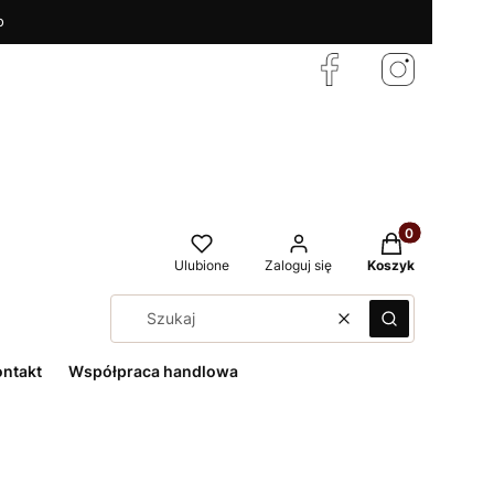
o
Produkty w kos
Ulubione
Zaloguj się
Koszyk
Wyczyść
Szukaj
ontakt
Współpraca handlowa