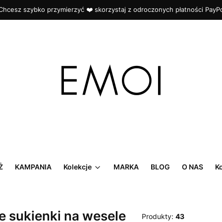
Chcesz szybko przymierzyć ❤️ skorzystaj z odroczonych płatności PayP
Ż
KAMPANIA
Kolekcje
MARKA
BLOG
O NAS
K
e sukienki na wesele
Produkty:
43