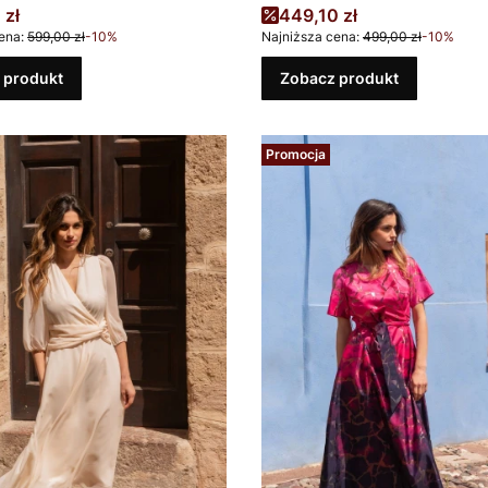
promocyjna
Cena promocyjna
 zł
449,10 zł
ena:
599,00 zł
-10%
Najniższa cena:
499,00 zł
-10%
 produkt
Zobacz produkt
Promocja