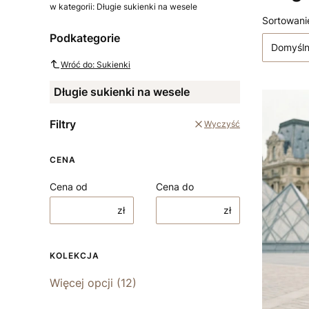
w kategorii: Długie sukienki na wesele
Lista
Sortowani
Podkategorie
Domyśl
Wróć do: Sukienki
Długie sukienki na wesele
Filtry
Wyczyść
CENA
Cena od
Cena do
zł
zł
KOLEKCJA
Kolekcja
Więcej opcji (12)