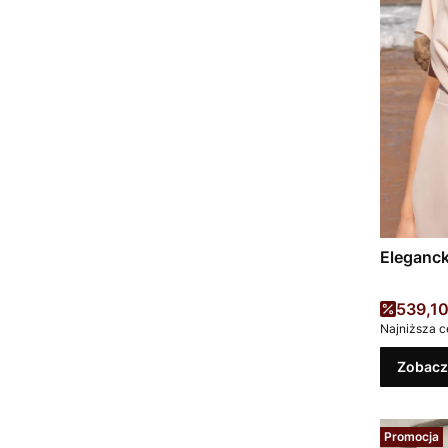
Eleganc
Cena 
539,10
Najniższa c
Zobacz
Promocja