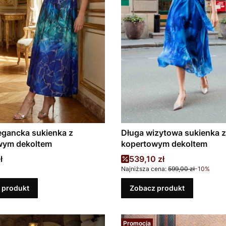
egancka sukienka z
Długa wizytowa sukienka z
wym dekoltem
kopertowym dekoltem
Cena promocyjna
ł
539,10 zł
Najniższa cena:
599,00 zł
-10%
 produkt
Zobacz produkt
Promocja