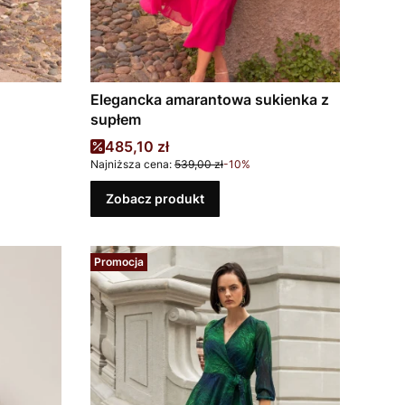
Elegancka amarantowa sukienka z
supłem
Cena promocyjna
485,10 zł
Najniższa cena:
539,00 zł
-10%
Zobacz produkt
Promocja