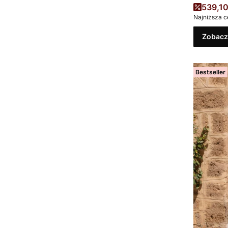
Cena 
539,10
Najniższa c
Zobacz
Bestseller