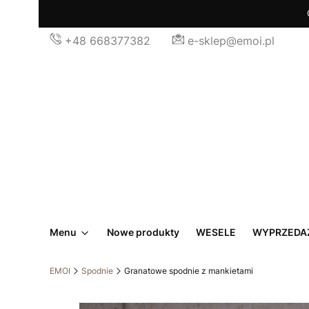
+48 668377382
e-sklep@emoi.pl
Menu
Nowe produkty
WESELE
WYPRZEDA
EMOI
Spodnie
Granatowe spodnie z mankietami