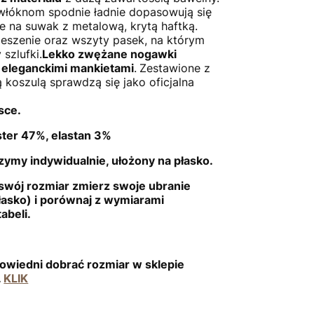
włóknom spodnie ładnie dopasowują się
ne na suwak z metalową, krytą haftką.
ieszenie oraz wszyty pasek, na którym
szlufki.
Lekko zwężane nogawki
 eleganckimi mankietami
.
Zestawione z
 koszulą sprawdzą się jako oficjalna
sce.
ester 47%, elastan 3%
ymy indywidualnie, ułożony na płasko.
swój rozmiar zmierz swoje ubranie
łasko) i porównaj z wymiarami
abeli.
owiedni dobrać rozmiar w sklepie
.
KLIK