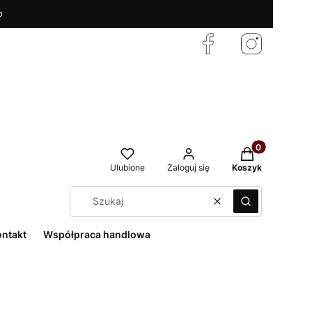
o
Produkty w kos
Ulubione
Zaloguj się
Koszyk
Wyczyść
Szukaj
ontakt
Współpraca handlowa