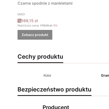
Czarne spodnie z mankietami
PRODUCENT
EMOI
Cena promocyjna
169,15 zł
Najniższa cena:
179,10 zł
-6%
Zobacz produkt
Cechy produktu
Kolor
Gran
Bezpieczeństwo produktu
Producent