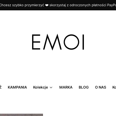
Chcesz szybko przymierzyć ❤️ skorzystaj z odroczonych płatności PayP
Ż
KAMPANIA
Kolekcje
MARKA
BLOG
O NAS
K