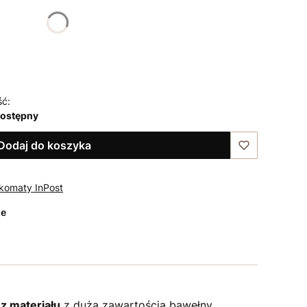
48
50
ść:
dostępny
Dodaj do koszyka
komaty InPost
ze
z materiału
z dużą zawartością bawełny.