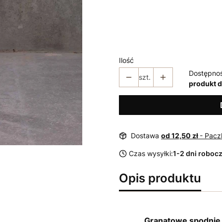
*
Rozmiar
38
40
42
44
46
Ilość
Dostępno
szt.
produkt 
Dostawa
od 12,50 zł
- Pacz
Czas wysyłki:
1-2 dni roboc
Opis produktu
Granatowe spodnie 