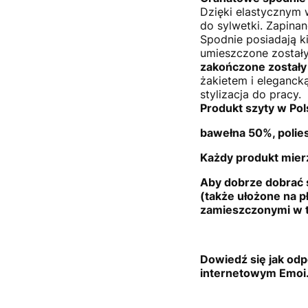
Dzięki elastycznym 
do sylwetki. Zapina
Spodnie posiadają k
umieszczone zostały 
zakończone zostały
żakietem i elegancką
stylizacja do pracy.
Produkt szyty w Pol
bawełna 50%
, poli
Każdy produkt mierz
Aby dobrze dobrać 
(także ułożone na p
zamieszczonymi w t
Dowiedź się jak odp
internetowym Emoi