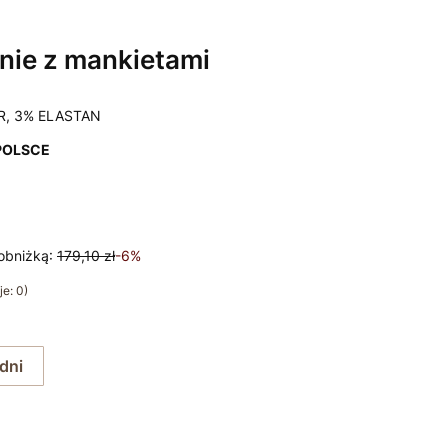
nie z mankietami
R, 3% ELASTAN
POLSCE
obniżką:
179,10 zł
-6%
e: 0)
 dni