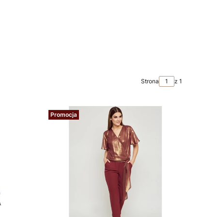
Strona
z 1
Promocja