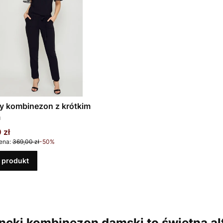
y kombinezon z krótkim
m
promocyjna
 zł
ena:
369,00 zł
-50%
 produkt
ncki kombinezon damski
to świetna a