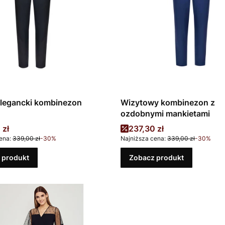
elegancki kombinezon
Wizytowy kombinezon z
ozdobnymi mankietami
promocyjna
Cena promocyjna
 zł
237,30 zł
ena:
339,00 zł
-30%
Najniższa cena:
339,00 zł
-30%
 produkt
Zobacz produkt