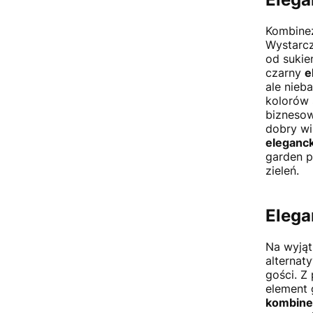
Kombinez
Wystarcz
od sukie
czarny
e
ale nieb
kolorów 
biznesow
dobry wi
eleganc
garden p
zieleń.
Elega
Na wyjąt
alternat
gości. 
element 
kombine