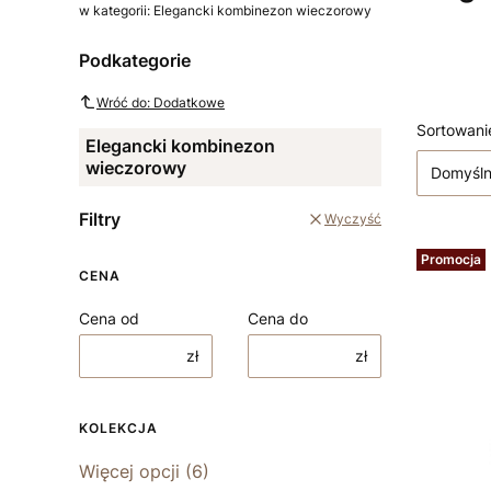
w kategorii: Elegancki kombinezon wieczorowy
Podkategorie
Wróć do: Dodatkowe
Lista
Sortowani
Elegancki kombinezon
wieczorowy
Domyśl
Filtry
Wyczyść
Promocja
CENA
Cena od
Cena do
zł
zł
KOLEKCJA
Kolekcja
Więcej opcji (6)