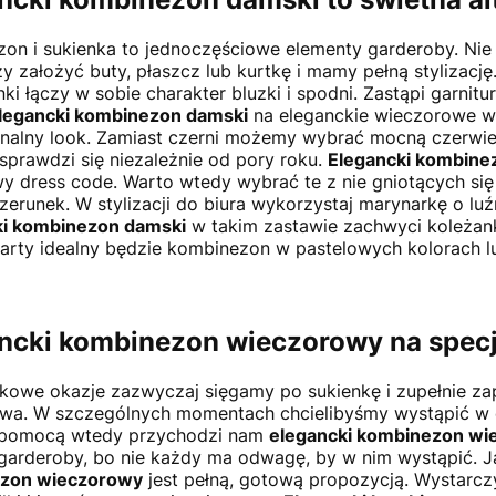
on i sukienka to jednoczęściowe elementy garderoby. Nie 
y założyć buty, płaszcz lub kurtkę i mamy pełną stylizację
nki łączy w sobie charakter bluzki i spodni. Zastąpi garnit
legancki kombinezon damski
na eleganckie wieczorowe w
analny look. Zamiast czerni możemy wybrać mocną czerwień
sprawdzi się niezależnie od pory roku.
Elegancki kombine
y dress code. Warto wtedy wybrać te z nie gniotących si
zerunek. W stylizacji do biura wykorzystaj marynarkę o luź
ki kombinezon damski
w takim zastawie zachwyci koleżanki 
arty idealny będzie kombinezon w pastelowych kolorach lub
ncki kombinezon wieczorowy
na spec
kowe okazje zazwyczaj sięgamy po sukienkę i zupełnie z
ywa. W szczególnych momentach chcielibyśmy wystąpić w 
Z pomocą wtedy przychodzi nam
elegancki kombinezon wi
garderoby, bo nie każdy ma odwagę, by w nim wystąpić. J
zon wieczorowy
jest pełną, gotową propozycją. Wystarcz