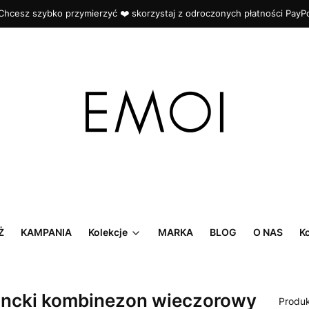
Chcesz szybko przymierzyć ❤️ skorzystaj z odroczonych płatności PayP
Ż
KAMPANIA
Kolekcje
MARKA
BLOG
O NAS
K
ancki kombinezon wieczorowy
Produ