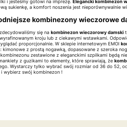
ilki i jesteśmy gotowi na imprezę.
Elegancki kombinezon 
wą sukienkę, a komfort noszenia jest nieporównywalnie wi
odniejsze
kombinezony wieczorowe d
ż zdecydowaliśmy się na
kombinezon wieczorowy damski
t
 wyrafinowanym kroju lub z ciekawymi wstawkami. Odpowie
yglądać proporcjonalnie. W sklepie internetowym EMOI
ko
: kimonowe z prostą nogawką, dopasowane z szeroka nog
kombinezonu zestawione z eleganckimi szpilkami będą ni
mankiety z guzikami to elementy, które sprawiają, że
komb
ego. Wystarczy tylko wybrać swój rozmiar od 36 do 52, od
i wybierz swój kombinezon !