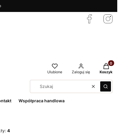
o
Produkty w kos
Ulubione
Zaloguj się
Koszyk
Wyczyść
Szukaj
ontakt
Współpraca handlowa
kty:
4