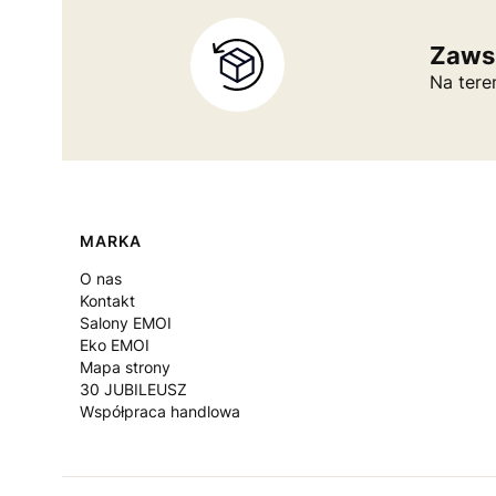
Zaws
Na tere
Linki w stopce
MARKA
O nas
Kontakt
Salony EMOI
Eko EMOI
Mapa strony
30 JUBILEUSZ
Współpraca handlowa