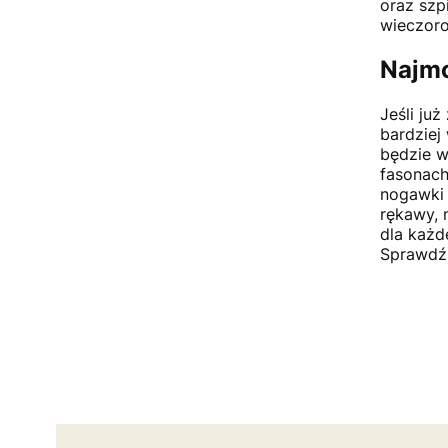
oraz szp
wieczoro
Najm
Jeśli ju
bardziej
będzie w
fasonach
nogawki 
rękawy, 
dla każd
Sprawdź 