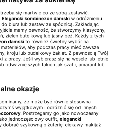
trzeba się martwić co ze sobą zestawić.
.
Elegancki kombinezon damski
w odróżnieniu
ur do biura lub zestaw ze spódnicą. Zakładając
yjścia mamy pewność, że stworzymy klasyczny,
, zieleń butelkową lub jasny beż. Każdy z tych
zon damski
to również świetny wybór na
ę materiałów, aby podczas pracy mieć zawsze
ny, kroju lub pudełkowy żakiet. Z pewnością Twój
z pracy. Jeśli wybierasz się na wesele lub letnie
 odważniejszych takich jak szafir, amarant lub
jalne okazje
apominamy, że może być równie stosowna
czymś wyjątkowym i odróżnić się od innych
eczorowy
. Postrzegamy go jako nowoczesny
ako jednoczęściowy outfit,
elegancki
y dobrać szykowną biżuterię, ciekawy makijaż