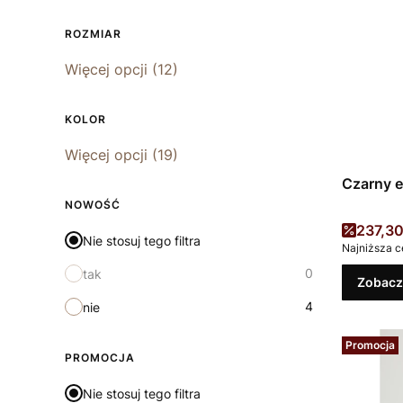
ROZMIAR
Rozmiar
Więcej opcji (12)
KOLOR
Kolor
Więcej opcji (19)
Czarny 
NOWOŚĆ
Cena 
237,30
Nie stosuj tego filtra
Najniższa c
0
tak
Zobacz
4
nie
Promocja
PROMOCJA
Nie stosuj tego filtra