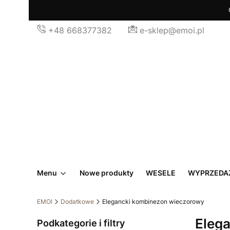
+48 668377382
e-sklep@emoi.pl
Menu
Nowe produkty
WESELE
WYPRZEDA
EMOI
Dodatkowe
Elegancki kombinezon wieczorowy
Eleg
Podkategorie i filtry