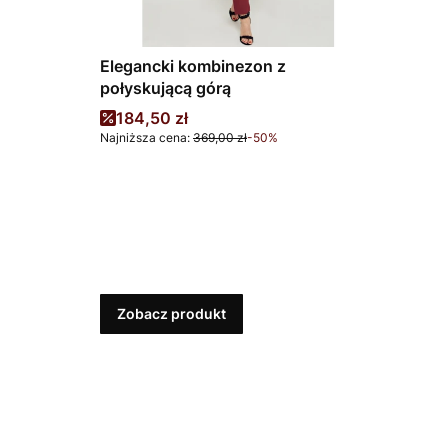
Elegancki kombinezon z
połyskującą górą
Cena promocyjna
184,50 zł
Najniższa cena:
369,00 zł
-50%
Zobacz produkt