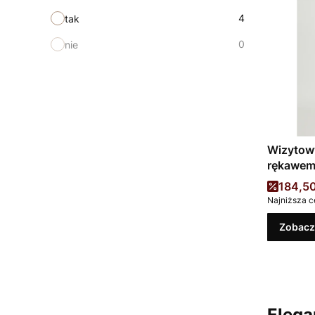
4
tak
0
nie
Wizytow
rękawe
Cena 
184,50
Najniższa c
Zobacz
Elega