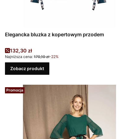
Elegancka bluzka z kopertowym przodem
Cena promocyjna
132,30 zł
Najniższa cena:
170,10 zł
-22%
Zobacz produkt
Promocja