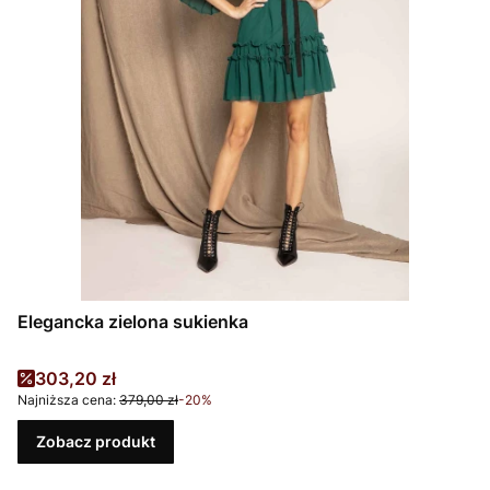
Elegancka zielona sukienka
Cena promocyjna
303,20 zł
Najniższa cena:
379,00 zł
-20%
Zobacz produkt