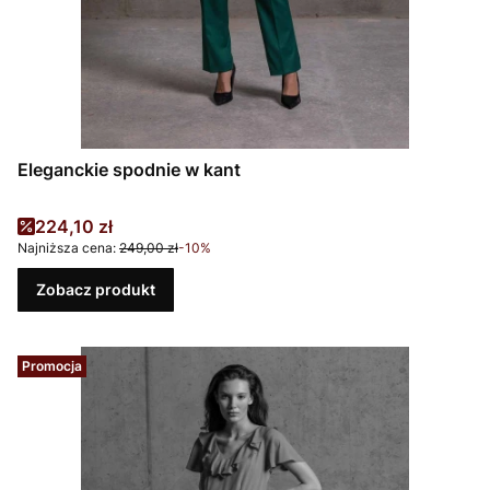
Eleganckie spodnie w kant
Cena promocyjna
224,10 zł
Najniższa cena:
249,00 zł
-10%
Zobacz produkt
Promocja