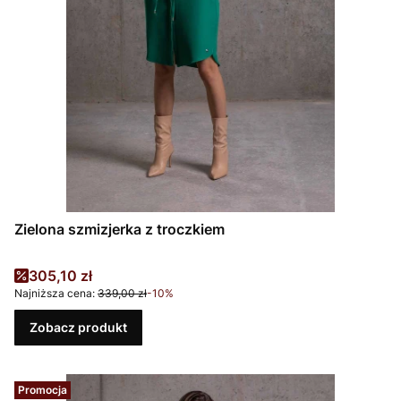
Zielona szmizjerka z troczkiem
Cena promocyjna
305,10 zł
Najniższa cena:
339,00 zł
-10%
Zobacz produkt
Promocja