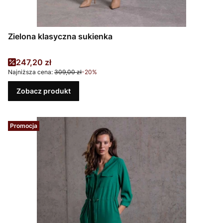
Zielona klasyczna sukienka
Cena promocyjna
247,20 zł
Najniższa cena:
309,00 zł
-20%
Zobacz produkt
Promocja