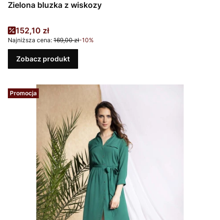
Zielona bluzka z wiskozy
Cena promocyjna
152,10 zł
Najniższa cena:
169,00 zł
-10%
Zobacz produkt
Promocja