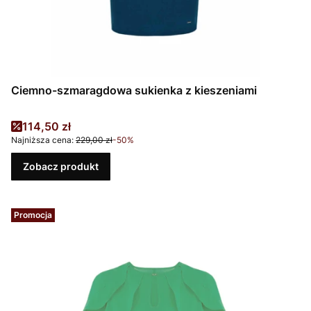
Ciemno-szmaragdowa sukienka z kieszeniami
Cena promocyjna
114,50 zł
Najniższa cena:
229,00 zł
-50%
Zobacz produkt
Promocja