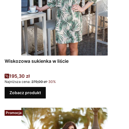
Wiskozowa sukienka w liście
Cena promocyjna
195,30 zł
Najniższa cena:
279,00 zł
-30%
Zobacz produkt
Promocja