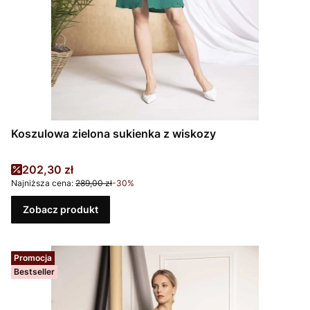
Koszulowa zielona sukienka z wiskozy
Cena promocyjna
202,30 zł
Najniższa cena:
289,00 zł
-30%
Zobacz produkt
Promocja
Bestseller