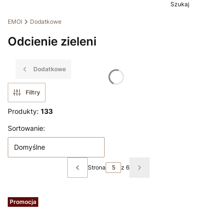
Szukaj
EMOI
Dodatkowe
Odcienie zieleni
Dodatkowe
Filtry
Produkty:
133
Lista produktów
Sortowanie:
Domyślne
Strona
z 6
Poprzednie produkty
Następne produkty
Promocja