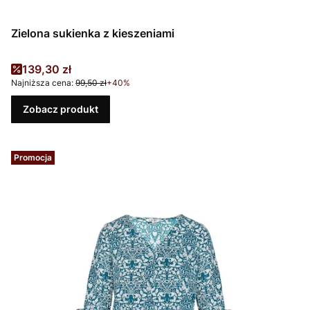
Zielona sukienka z kieszeniami
Cena promocyjna
139,30 zł
Najniższa cena:
99,50 zł
+40%
Zobacz produkt
Promocja