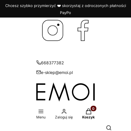
Chcesz szybko przymierzyć ❤️ skorzystaj z odroczonych płatności
PayPo
668377382
e-sklep@emoi.pl
Produkty w koszyku: 
Menu
Zaloguj się
Koszyk
Otwórz wys