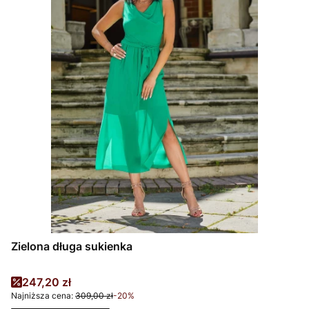
Zielona długa sukienka
Cena promocyjna
247,20 zł
Najniższa cena:
309,00 zł
-20%