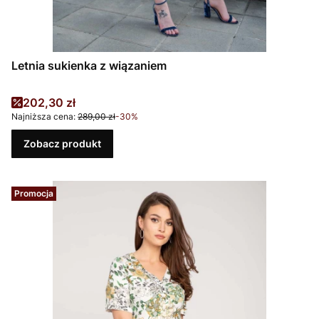
Letnia sukienka z wiązaniem
Cena promocyjna
202,30 zł
Najniższa cena:
289,00 zł
-30%
Zobacz produkt
Promocja