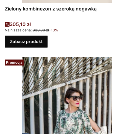
Zielony kombinezon z szeroką nogawką
Cena promocyjna
305,10 zł
Najniższa cena:
339,00 zł
-10%
Zobacz produkt
Promocja