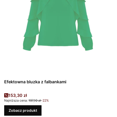
Efektowna bluzka z falbankami
Cena promocyjna
153,30 zł
Najniższa cena:
197,10 zł
-22%
Zobacz produkt