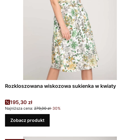
Rozkloszowana wiskozowa sukienka w kwiaty
Cena promocyjna
195,30 zł
Najniższa cena:
279,00 zł
-30%
Zobacz produkt