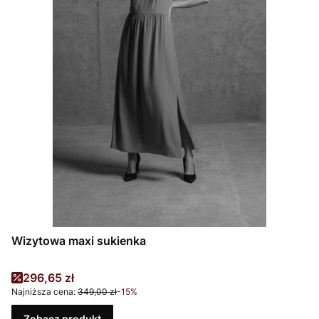
Wizytowa maxi sukienka
Cena promocyjna
296,65 zł
Najniższa cena:
349,00 zł
-15%
Zobacz produkt