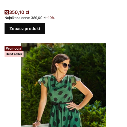
Cena promocyjna
350,10 zł
Najniższa cena:
389,00 zł
-10%
Zobacz produkt
Promocja
Bestseller