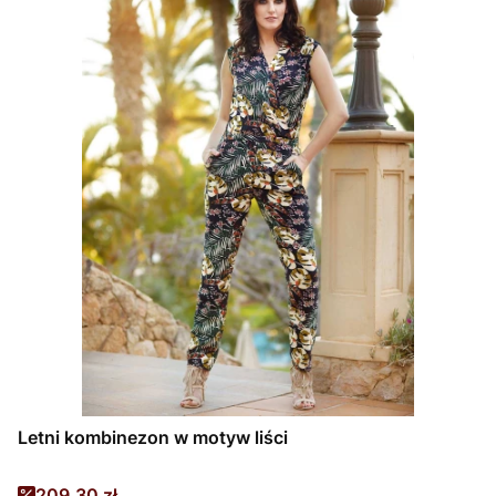
Letni kombinezon w motyw liści
Cena promocyjna
209,30 zł