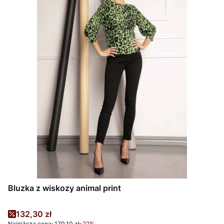
Bluzka z wiskozy animal print
Cena promocyjna
132,30 zł
Najniższa cena:
170,10 zł
-22%