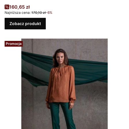
Cena promocyjna
160,65 zł
Najniższa cena:
170,10 zł
-6%
Zobacz produkt
Promocja