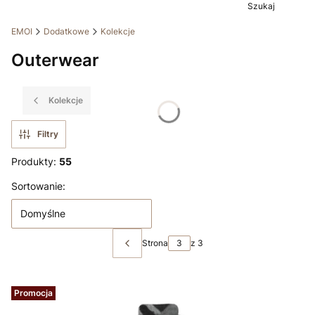
Szukaj
EMOI
Dodatkowe
Kolekcje
Outerwear
Kolekcje
Filtry
Produkty:
55
Lista produktów
Sortowanie:
Domyślne
Strona
z 3
Poprzednie produkty
Promocja