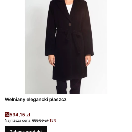
Wełniany elegancki płaszcz
Cena promocyjna
594,15 zł
Najniższa cena:
699,00 zł
-15%
Zobacz produkt