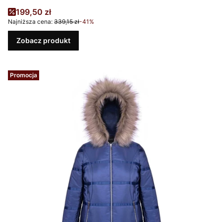
Cena promocyjna
199,50 zł
Najniższa cena:
339,15 zł
-41%
Zobacz produkt
Promocja