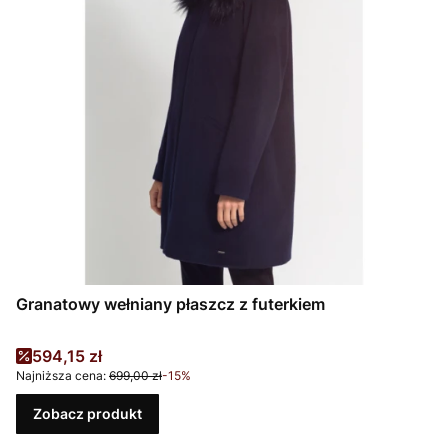
Granatowy wełniany płaszcz z futerkiem
Cena promocyjna
594,15 zł
Najniższa cena:
699,00 zł
-15%
Zobacz produkt