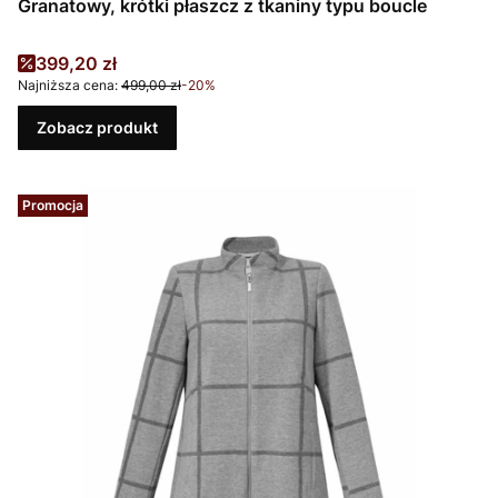
Granatowy, krótki płaszcz z tkaniny typu boucle
Cena promocyjna
399,20 zł
Najniższa cena:
499,00 zł
-20%
Zobacz produkt
Promocja