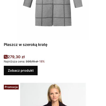
Płaszcz w szeroką kratę
Cena promocyjna
279,30 zł
Najniższa cena:
339,15 zł
-18%
Zobacz produkt
Promocja