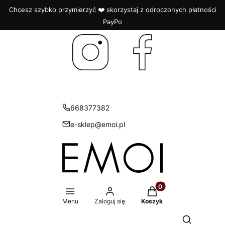
Chcesz szybko przymierzyć ❤️ skorzystaj z odroczonych płatności
PayPo
668377382
e-sklep@emoi.pl
Produkty w koszyku: 
Menu
Zaloguj się
Koszyk
Otwórz wys