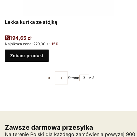
Lekka kurtka ze stójką
Cena promocyjna
194,65 zł
Najniższa cena:
229,00 zł
-15%
Zobacz produkt
Strona
z 3
Wróć do pierwszej strony z produktami
Zawsze darmowa przesyłka
Na terenie Polski dla każdego zamówienia powyżej 900