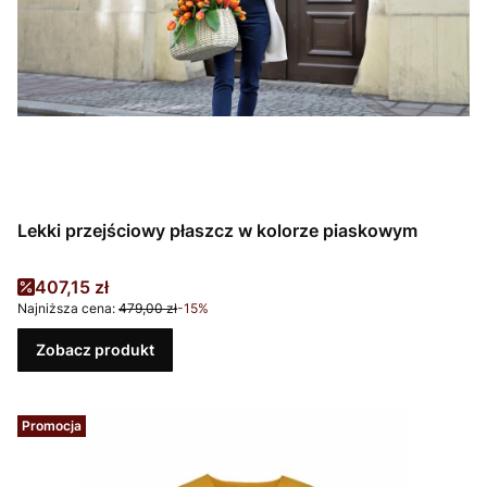
Lekki przejściowy płaszcz w kolorze piaskowym
Cena promocyjna
407,15 zł
Najniższa cena:
479,00 zł
-15%
Zobacz produkt
Promocja