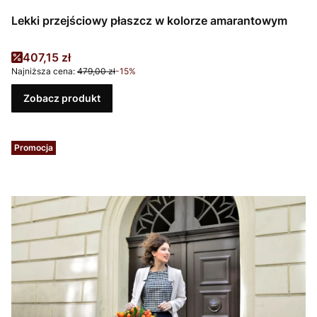
Lekki przejściowy płaszcz w kolorze amarantowym
Cena promocyjna
407,15 zł
Najniższa cena:
479,00 zł
-15%
Zobacz produkt
Promocja