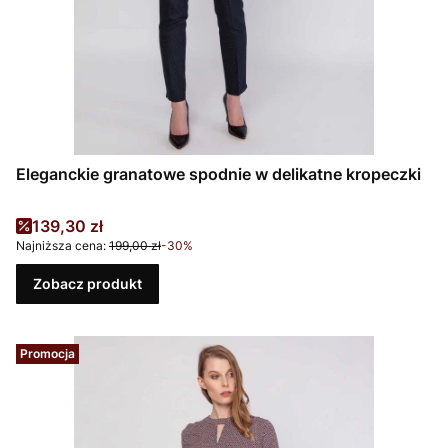
Eleganckie granatowe spodnie w delikatne kropeczki
Cena promocyjna
139,30 zł
Najniższa cena:
199,00 zł
-30%
Zobacz produkt
Promocja