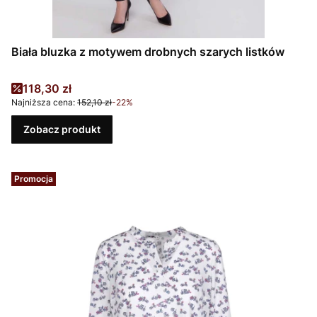
Biała bluzka z motywem drobnych szarych listków
Cena promocyjna
118,30 zł
Najniższa cena:
152,10 zł
-22%
Zobacz produkt
Promocja