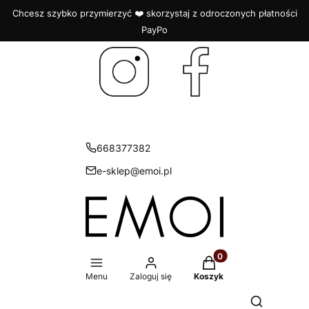
Chcesz szybko przymierzyć ❤️ skorzystaj z odroczonych płatności
PayPo
668377382
e-sklep@emoi.pl
Produkty w koszyku: 
Menu
Zaloguj się
Koszyk
Otwórz wys