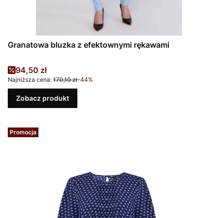
Granatowa bluzka z efektownymi rękawami
Cena promocyjna
94,50 zł
Najniższa cena:
170,10 zł
-44%
Zobacz produkt
Promocja