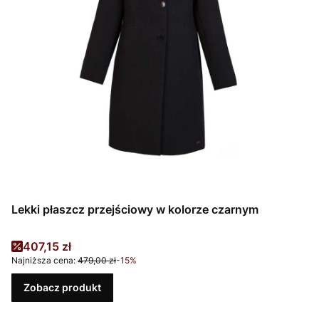
Lekki płaszcz przejściowy w kolorze czarnym
Cena promocyjna
407,15 zł
Najniższa cena:
479,00 zł
-15%
Zobacz produkt