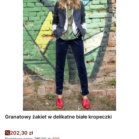
Granatowy żakiet w delikatne białe kropeczki
Cena promocyjna
202,30 zł
Najniższa cena:
289,00 zł
-30%