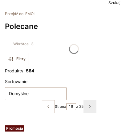
Szukaj
Przejdź do:
EMOI
Polecane
Wkrótce
3
Filtry
Produkty:
584
Lista produktów
Sortowanie:
Domyślne
Strona
z 25
Poprzednie produkty
Następne produkty
Promocja