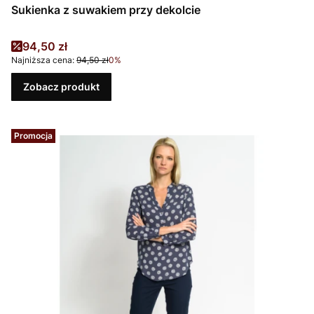
Sukienka z suwakiem przy dekolcie
Cena promocyjna
94,50 zł
Najniższa cena:
94,50 zł
0%
Zobacz produkt
Promocja