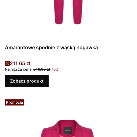
Amarantowe spodnie z wąską nogawką
Cena promocyjna
211,65 zł
Najniższa cena:
249,00 zł
-15%
Zobacz produkt
Promocja