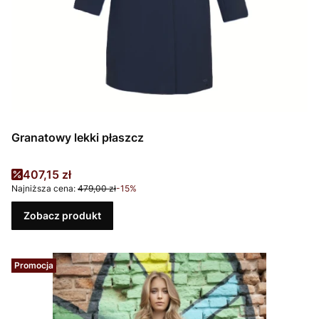
Granatowy lekki płaszcz
Cena promocyjna
407,15 zł
Najniższa cena:
479,00 zł
-15%
Zobacz produkt
Promocja