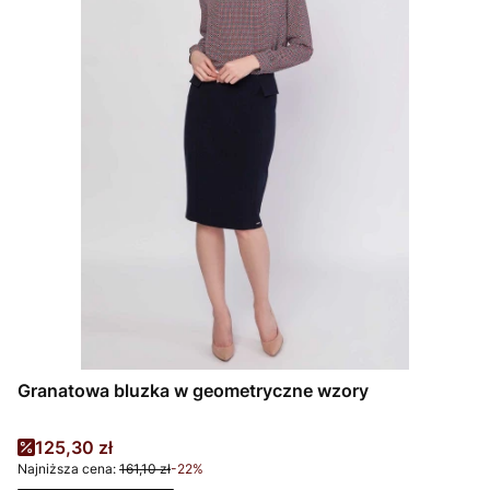
Granatowa bluzka w geometryczne wzory
Cena promocyjna
125,30 zł
Najniższa cena:
161,10 zł
-22%