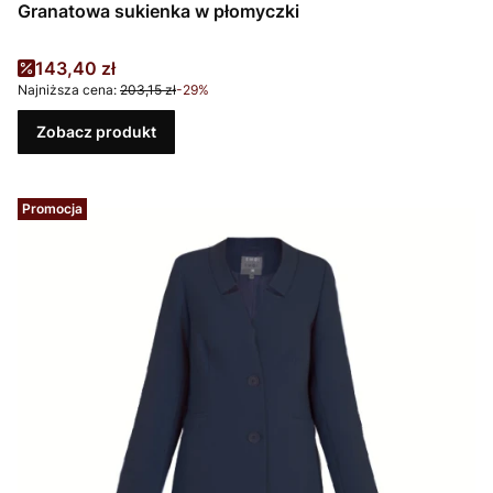
Granatowa sukienka w płomyczki
Cena promocyjna
143,40 zł
Najniższa cena:
203,15 zł
-29%
Zobacz produkt
Promocja