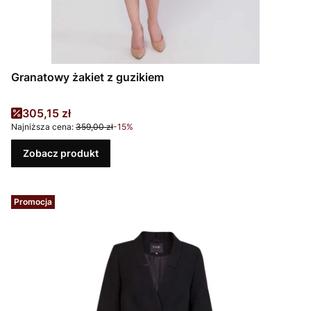
Granatowy żakiet z guzikiem
Cena promocyjna
305,15 zł
Najniższa cena:
359,00 zł
-15%
Zobacz produkt
Promocja