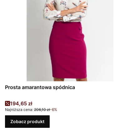
Prosta amarantowa spódnica
Cena promocyjna
194,65 zł
Najniższa cena:
206,10 zł
-6%
Zobacz produkt