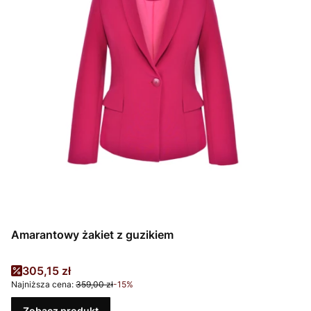
Amarantowy żakiet z guzikiem
Cena promocyjna
305,15 zł
Najniższa cena:
359,00 zł
-15%
Zobacz produkt