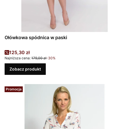
Ołówkowa spódnica w paski
Cena promocyjna
125,30 zł
Najniższa cena:
179,00 zł
-30%
Zobacz produkt
Promocja