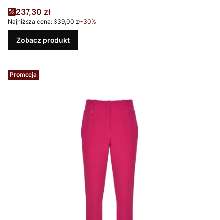
Cena promocyjna
237,30 zł
Najniższa cena:
339,00 zł
-30%
Zobacz produkt
Promocja