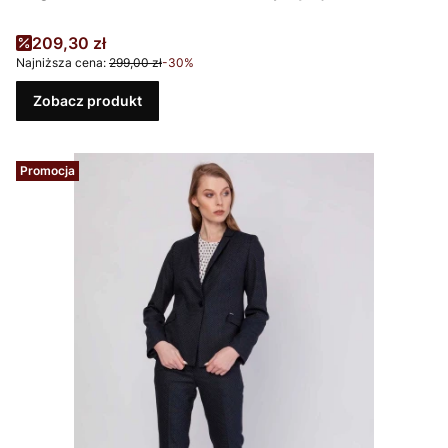
Cena promocyjna
209,30 zł
Najniższa cena:
299,00 zł
-30%
Zobacz produkt
Promocja