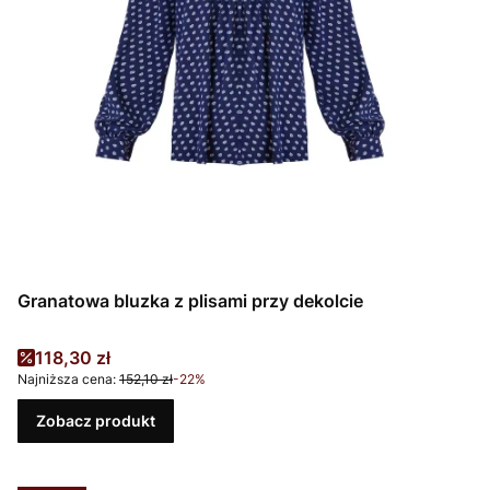
Granatowa bluzka z plisami przy dekolcie
Cena promocyjna
118,30 zł
Najniższa cena:
152,10 zł
-22%
Zobacz produkt