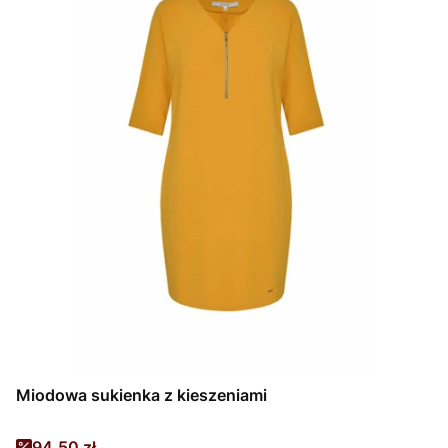
Miodowa sukienka z kieszeniami
Cena promocyjna
94,50 zł