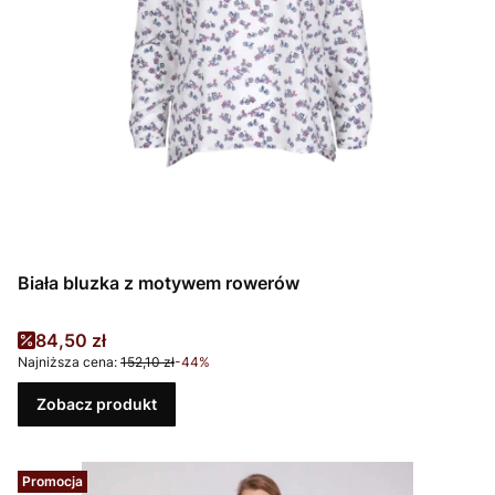
Biała bluzka z motywem rowerów
Cena promocyjna
84,50 zł
Najniższa cena:
152,10 zł
-44%
Zobacz produkt
Promocja