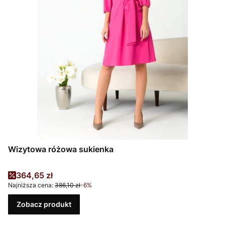
Wizytowa różowa sukienka
Cena promocyjna
364,65 zł
Najniższa cena:
386,10 zł
-6%
Zobacz produkt