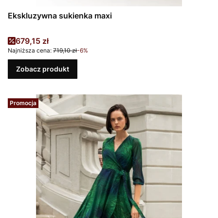
Ekskluzywna sukienka maxi
Cena promocyjna
679,15 zł
Najniższa cena:
719,10 zł
-6%
Zobacz produkt
Promocja