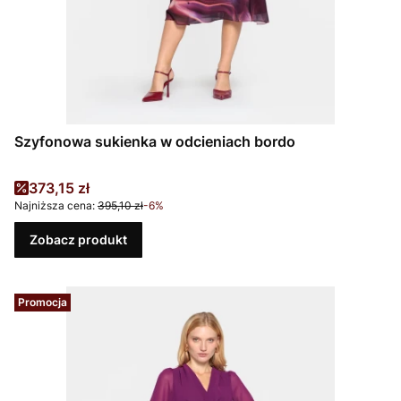
Szyfonowa sukienka w odcieniach bordo
Cena promocyjna
373,15 zł
Najniższa cena:
395,10 zł
-6%
Zobacz produkt
Promocja