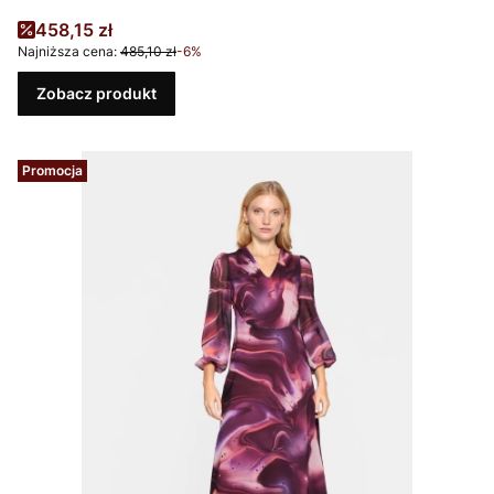
Cena promocyjna
458,15 zł
Najniższa cena:
485,10 zł
-6%
Zobacz produkt
Promocja