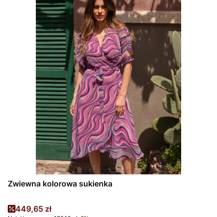
Zwiewna kolorowa sukienka
Cena promocyjna
449,65 zł