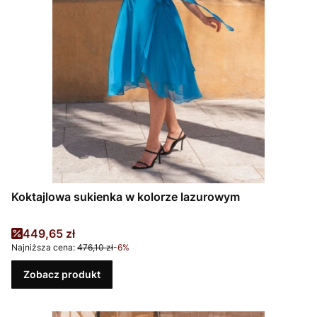
Koktajlowa sukienka w kolorze lazurowym
Cena promocyjna
449,65 zł
Najniższa cena:
476,10 zł
-6%
Zobacz produkt