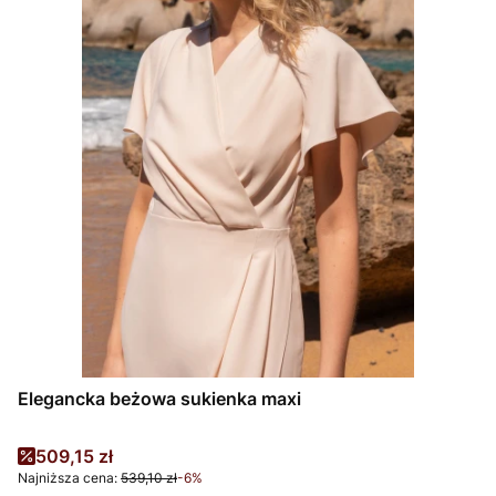
Elegancka beżowa sukienka maxi
Cena promocyjna
509,15 zł
Najniższa cena:
539,10 zł
-6%