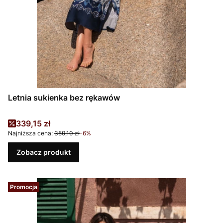
Letnia sukienka bez rękawów
Cena promocyjna
339,15 zł
Najniższa cena:
359,10 zł
-6%
Zobacz produkt
Promocja