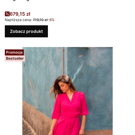
Cena promocyjna
679,15 zł
Najniższa cena:
719,10 zł
-6%
Zobacz produkt
Promocja
Bestseller