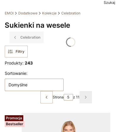
Szukaj
EMOI
Dodatkowe
Kolekcje
Celebration
Sukienki na wesele
Celebration
Filtry
Produkty:
243
Lista produktów
Sortowanie:
Domyślne
Strona
z 11
Poprzednie produkty
Następne produkty
Promocja
Bestseller