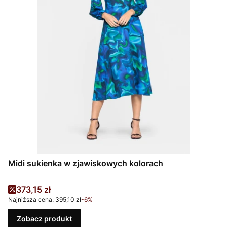
Midi sukienka w zjawiskowych kolorach
Cena promocyjna
373,15 zł
Najniższa cena:
395,10 zł
-6%
Zobacz produkt