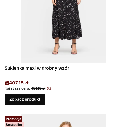
Sukienka maxi w drobny wzór
Cena promocyjna
407,15 zł
Najniższa cena:
431,10 zł
-6%
Zobacz produkt
Promocja
Bestseller