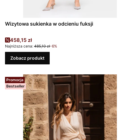
Wizytowa sukienka w odcieniu fuksji
Cena promocyjna
458,15 zł
Najniższa cena:
485,10 zł
-6%
Zobacz produkt
Promocja
Bestseller