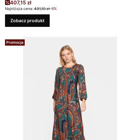
Cena promocyjna
407,15 zł
Najniższa cena:
431,10 zł
-6%
Zobacz produkt
Promocja