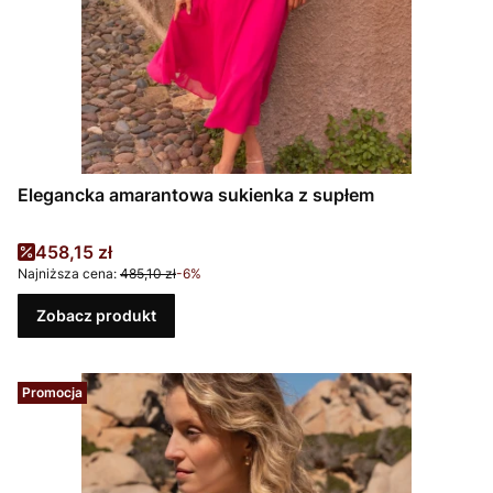
Elegancka amarantowa sukienka z supłem
Cena promocyjna
458,15 zł
Najniższa cena:
485,10 zł
-6%
Zobacz produkt
Promocja