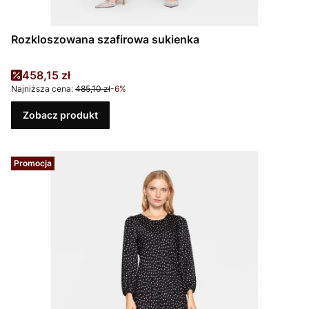
Rozkloszowana szafirowa sukienka
Cena promocyjna
458,15 zł
Najniższa cena:
485,10 zł
-6%
Zobacz produkt
Promocja