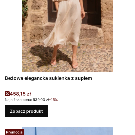
Beżowa elegancka sukienka z supłem
Cena promocyjna
458,15 zł
Najniższa cena:
539,00 zł
-15%
Zobacz produkt
Promocja