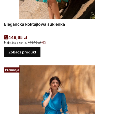
Elegancka koktajlowa sukienka
Cena promocyjna
449,65 zł
Najniższa cena:
476,10 zł
-6%
Zobacz produkt
Promocja