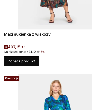
Maxi sukienka z wiskozy
Cena promocyjna
407,15 zł
Najniższa cena:
431,10 zł
-6%
Zobacz produkt
Promocja