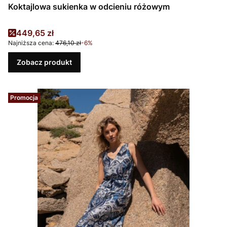
Koktajlowa sukienka w odcieniu różowym
Cena promocyjna
449,65 zł
Najniższa cena:
476,10 zł
-6%
Zobacz produkt
Promocja