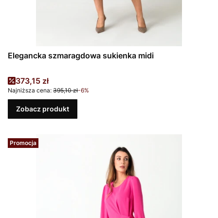
Elegancka szmaragdowa sukienka midi
Cena promocyjna
373,15 zł
Najniższa cena:
395,10 zł
-6%
Zobacz produkt
Promocja