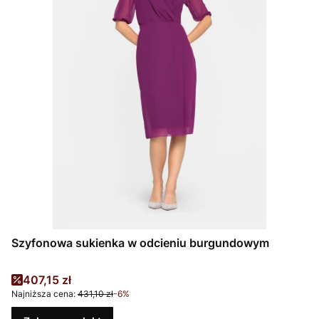
Szyfonowa sukienka w odcieniu burgundowym
Cena promocyjna
407,15 zł
Najniższa cena:
431,10 zł
-6%