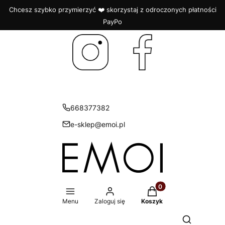
Chcesz szybko przymierzyć ❤️ skorzystaj z odroczonych płatności
PayPo
668377382
e-sklep@emoi.pl
Produkty w koszyku: 
Menu
Zaloguj się
Koszyk
Otwórz wys