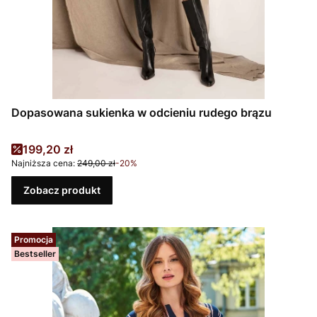
Dopasowana sukienka w odcieniu rudego brązu
Cena promocyjna
199,20 zł
Najniższa cena:
249,00 zł
-20%
Zobacz produkt
Promocja
Bestseller