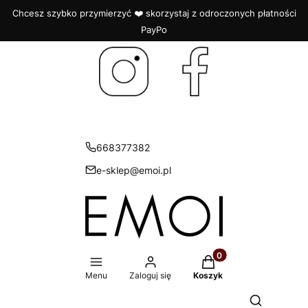
Chcesz szybko przymierzyć ❤️ skorzystaj z odroczonych płatności
PayPo
668377382
e-sklep@emoi.pl
Produkty w koszyku: 
Menu
Zaloguj się
Koszyk
Otwórz wys