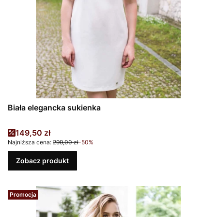
Biała elegancka sukienka
Cena promocyjna
149,50 zł
Najniższa cena:
299,00 zł
-50%
Zobacz produkt
Promocja