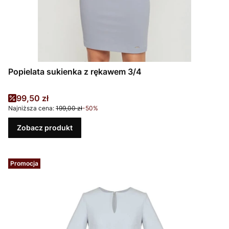
Popielata sukienka z rękawem 3/4
Cena promocyjna
99,50 zł
Najniższa cena:
199,00 zł
-50%
Zobacz produkt
Promocja