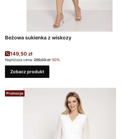
Beżowa sukienka z wiskozy
Cena promocyjna
149,50 zł
Najniższa cena:
299,00 zł
-50%
Zobacz produkt
Promocja