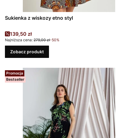
Sukienka z wiskozy etno styl
Cena promocyjna
139,50 zł
Najniższa cena:
279,00 zł
-50%
Zobacz produkt
Promocja
Bestseller