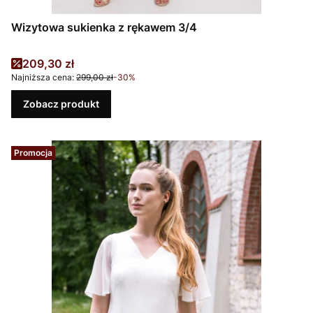
Wizytowa sukienka z rękawem 3/4
Cena promocyjna
209,30 zł
Najniższa cena:
299,00 zł
-30%
Zobacz produkt
Promocja