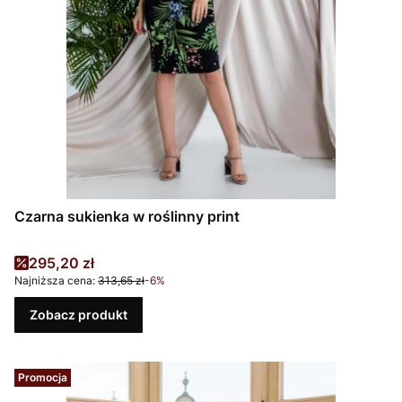
Czarna sukienka w roślinny print
Cena promocyjna
295,20 zł
Najniższa cena:
313,65 zł
-6%
Zobacz produkt
Promocja