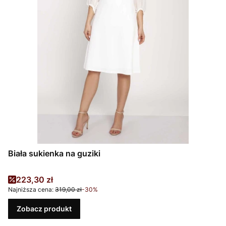
Biała sukienka na guziki
Cena promocyjna
223,30 zł
Najniższa cena:
319,00 zł
-30%
Zobacz produkt