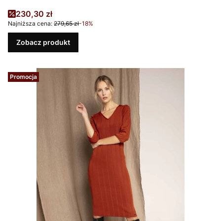
Cena promocyjna
230,30 zł
Najniższa cena:
279,65 zł
-18%
Zobacz produkt
Promocja