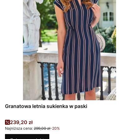
Granatowa letnia sukienka w paski
Cena promocyjna
239,20 zł
Najniższa cena:
299,00 zł
-20%