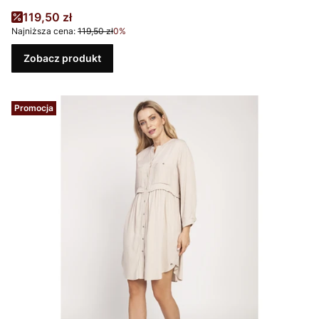
Cena promocyjna
119,50 zł
Najniższa cena:
119,50 zł
0%
Zobacz produkt
Promocja