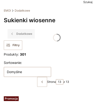
Szukaj
EMOI
Dodatkowe
Sukienki wiosenne
Dodatkowe
Filtry
Produkty:
301
Lista produktów
Sortowanie:
Domyślne
Strona
z 13
Poprzednie produkty
Promocja