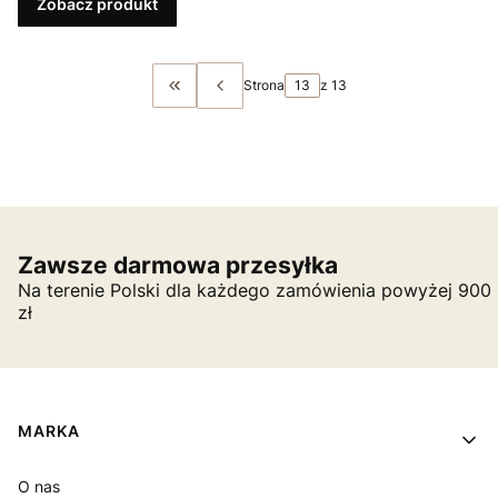
Zobacz produkt
Strona
z 13
Wróć do pierwszej strony z produktami
Zawsze darmowa przesyłka
Na terenie Polski dla każdego zamówienia powyżej 900
zł
Linki w stopce
MARKA
O nas