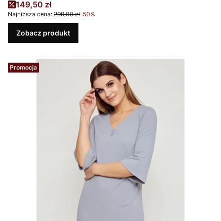
Cena promocyjna
149,50 zł
Najniższa cena:
299,00 zł
-50%
Zobacz produkt
Promocja