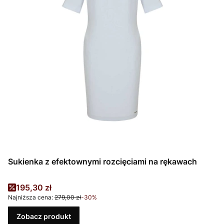
Sukienka z efektownymi rozcięciami na rękawach
Cena promocyjna
195,30 zł
Najniższa cena:
279,00 zł
-30%
Zobacz produkt