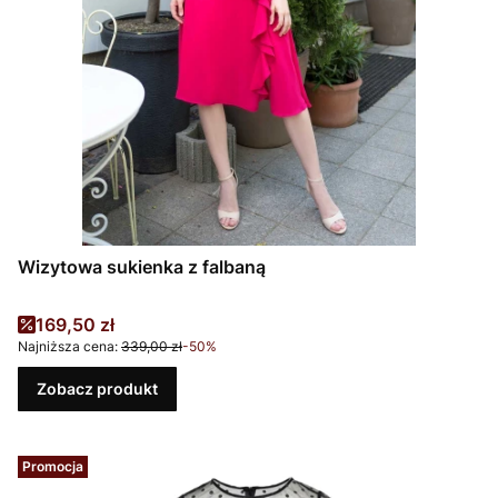
Wizytowa sukienka z falbaną
Cena promocyjna
169,50 zł
Najniższa cena:
339,00 zł
-50%
Zobacz produkt
Promocja