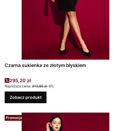
Czarna sukienka ze złotym błyskiem
Cena promocyjna
295,20 zł
Najniższa cena:
313,65 zł
-6%
Zobacz produkt
Promocja