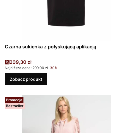
Czarna sukienka z połyskującą aplikacją
Cena promocyjna
209,30 zł
Najniższa cena:
299,00 zł
-30%
Zobacz produkt
Promocja
Bestseller