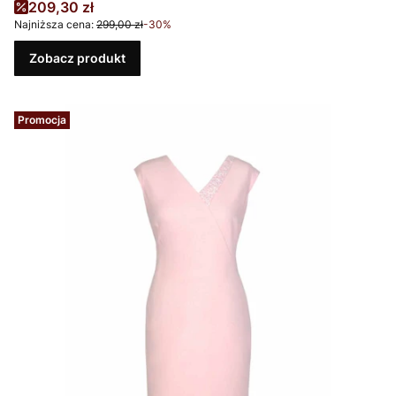
Cena promocyjna
209,30 zł
Najniższa cena:
299,00 zł
-30%
Zobacz produkt
Promocja