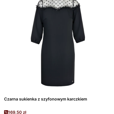
Czarna sukienka z szyfonowym karczkiem
Cena promocyjna
169,50 zł