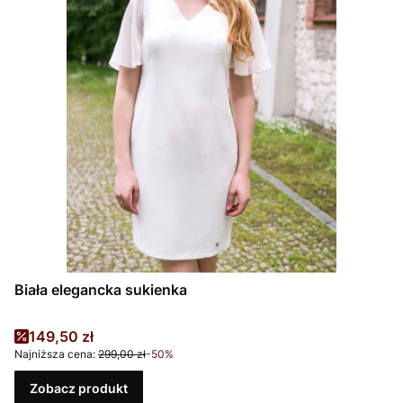
Biała elegancka sukienka
Cena promocyjna
149,50 zł
Najniższa cena:
299,00 zł
-50%
Zobacz produkt