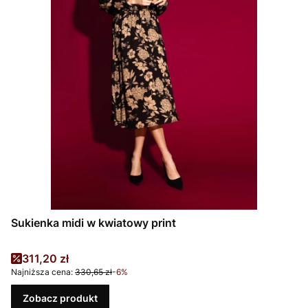
Sukienka midi w kwiatowy print
Cena promocyjna
311,20 zł
Najniższa cena:
330,65 zł
-6%
Zobacz produkt