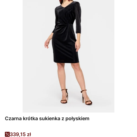
Czarna krótka sukienka z połyskiem
Cena promocyjna
339,15 zł