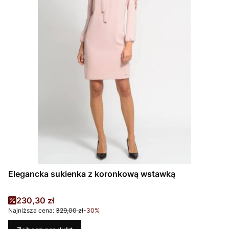
Elegancka sukienka z koronkową wstawką
Cena promocyjna
230,30 zł
Najniższa cena:
329,00 zł
-30%