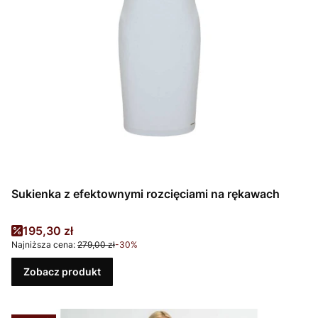
Sukienka z efektownymi rozcięciami na rękawach
Cena promocyjna
195,30 zł
Najniższa cena:
279,00 zł
-30%
Zobacz produkt