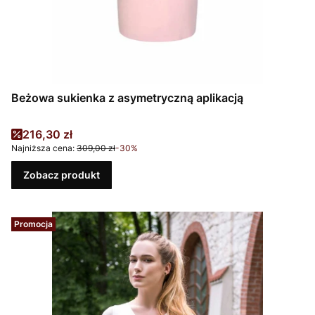
Beżowa sukienka z asymetryczną aplikacją
Cena promocyjna
216,30 zł
Najniższa cena:
309,00 zł
-30%
Zobacz produkt
Promocja