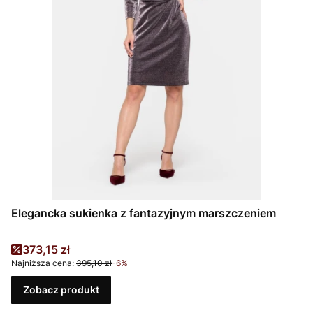
Elegancka sukienka z fantazyjnym marszczeniem
Cena promocyjna
373,15 zł
Najniższa cena:
395,10 zł
-6%
Zobacz produkt