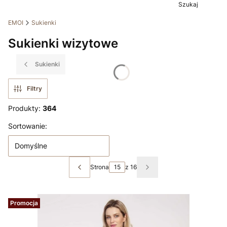
Szukaj
EMOI
Sukienki
Sukienki wizytowe
Sukienki
Filtry
Produkty:
364
Lista produktów
Sortowanie:
Domyślne
Strona
z 16
Poprzednie produkty
Następne produkty
Promocja