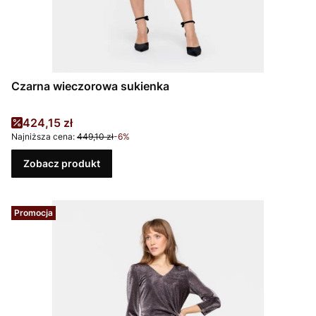
Czarna wieczorowa sukienka
Cena promocyjna
424,15 zł
Najniższa cena:
449,10 zł
-6%
Zobacz produkt
Promocja