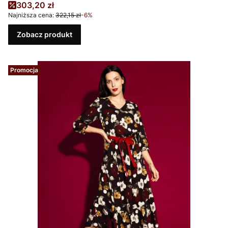
Cena promocyjna
303,20 zł
Najniższa cena:
322,15 zł
-6%
Zobacz produkt
Promocja