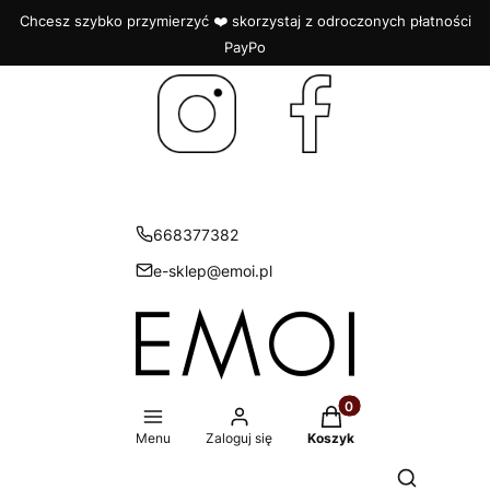
Chcesz szybko przymierzyć ❤️ skorzystaj z odroczonych płatności
PayPo
668377382
e-sklep@emoi.pl
Produkty w koszyku: 
Menu
Zaloguj się
Koszyk
Otwórz wys