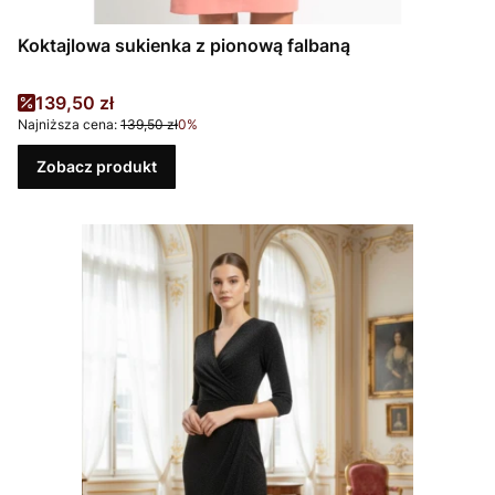
Koktajlowa sukienka z pionową falbaną
Cena promocyjna
139,50 zł
Najniższa cena:
139,50 zł
0%
Zobacz produkt