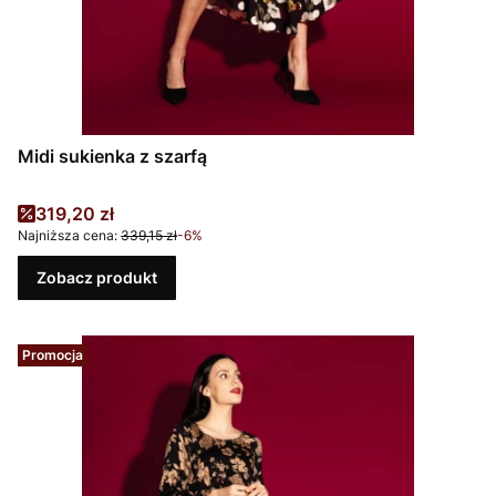
Midi sukienka z szarfą
Cena promocyjna
319,20 zł
Najniższa cena:
339,15 zł
-6%
Zobacz produkt
Promocja