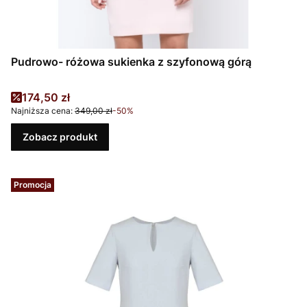
Pudrowo- różowa sukienka z szyfonową górą
Cena promocyjna
174,50 zł
Najniższa cena:
349,00 zł
-50%
Zobacz produkt
Promocja