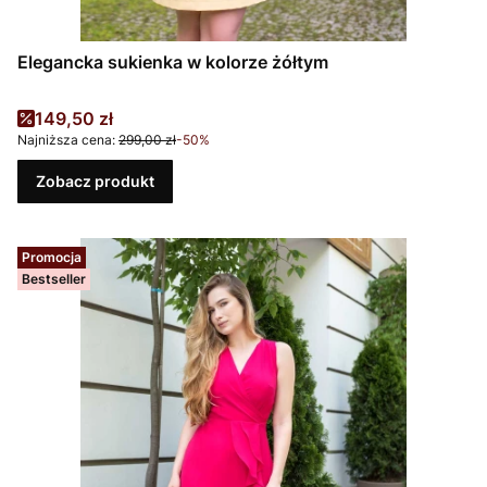
Elegancka sukienka w kolorze żółtym
Cena promocyjna
149,50 zł
Najniższa cena:
299,00 zł
-50%
Zobacz produkt
Promocja
Bestseller