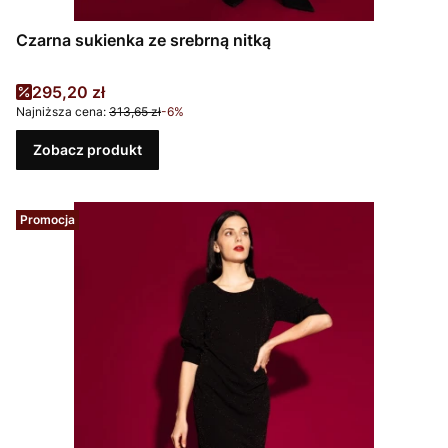
Czarna sukienka ze srebrną nitką
Cena promocyjna
295,20 zł
Najniższa cena:
313,65 zł
-6%
Zobacz produkt
Promocja