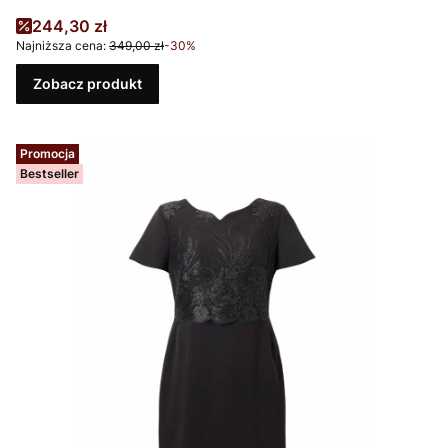
Cena promocyjna
244,30 zł
Najniższa cena:
349,00 zł
-30%
Zobacz produkt
Promocja
Bestseller