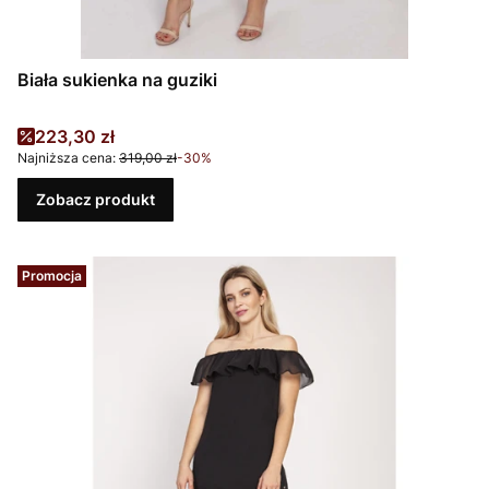
Biała sukienka na guziki
Cena promocyjna
223,30 zł
Najniższa cena:
319,00 zł
-30%
Zobacz produkt
Promocja