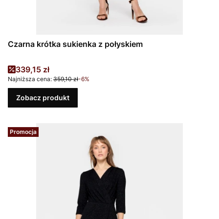
Czarna krótka sukienka z połyskiem
Cena promocyjna
339,15 zł
Najniższa cena:
359,10 zł
-6%
Zobacz produkt
Promocja