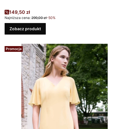
Cena promocyjna
149,50 zł
Najniższa cena:
299,00 zł
-50%
Zobacz produkt
Promocja