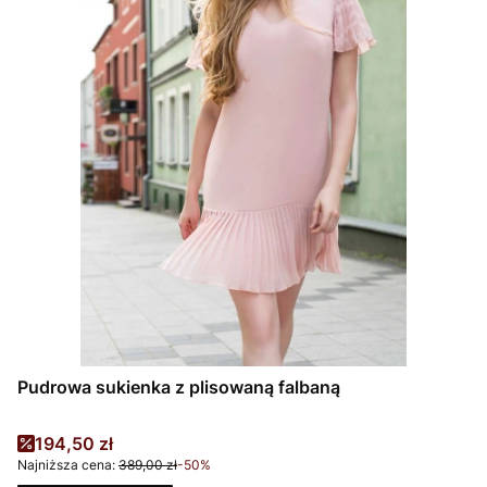
Pudrowa sukienka z plisowaną falbaną
Cena promocyjna
194,50 zł
Najniższa cena:
389,00 zł
-50%