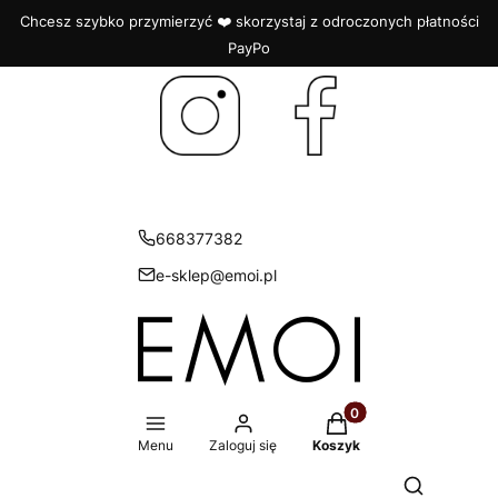
Chcesz szybko przymierzyć ❤️ skorzystaj z odroczonych płatności
PayPo
668377382
e-sklep@emoi.pl
Produkty w koszyku: 
Menu
Zaloguj się
Koszyk
Otwórz wys