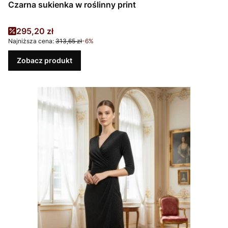
Czarna sukienka w roślinny print
Cena promocyjna
295,20 zł
Najniższa cena:
313,65 zł
-6%
Zobacz produkt