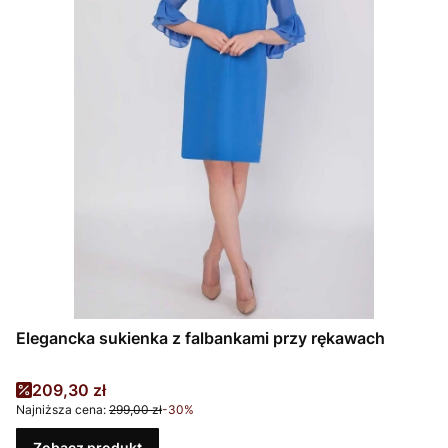
Elegancka sukienka z falbankami przy rękawach
Cena promocyjna
209,30 zł
Najniższa cena:
299,00 zł
-30%
Zobacz produkt