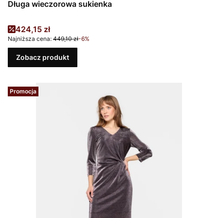
Długa wieczorowa sukienka
Cena promocyjna
424,15 zł
Najniższa cena:
449,10 zł
-6%
Zobacz produkt
Promocja