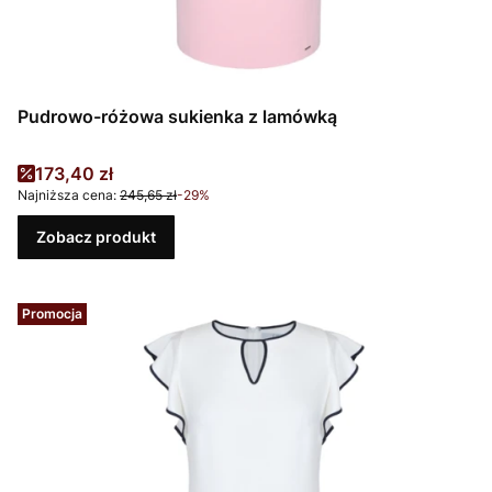
Pudrowo-różowa sukienka z lamówką
Cena promocyjna
173,40 zł
Najniższa cena:
245,65 zł
-29%
Zobacz produkt
Promocja