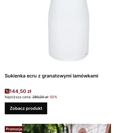
Sukienka ecru z granatowymi lamówkami
Cena promocyjna
144,50 zł
Najniższa cena:
289,00 zł
-50%
Zobacz produkt
Promocja