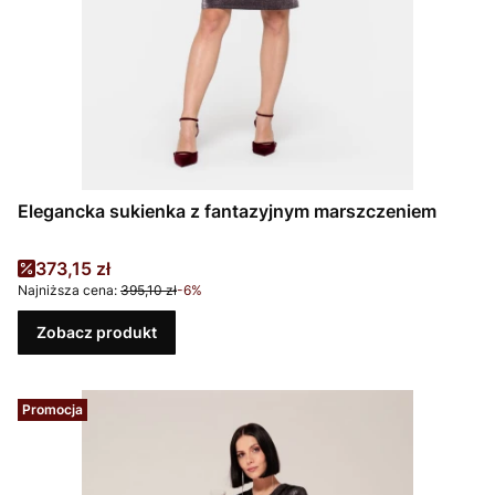
Elegancka sukienka z fantazyjnym marszczeniem
Cena promocyjna
373,15 zł
Najniższa cena:
395,10 zł
-6%
Zobacz produkt
Promocja