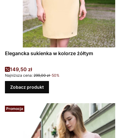
Elegancka sukienka w kolorze żółtym
Cena promocyjna
149,50 zł
Najniższa cena:
299,00 zł
-50%
Zobacz produkt
Promocja