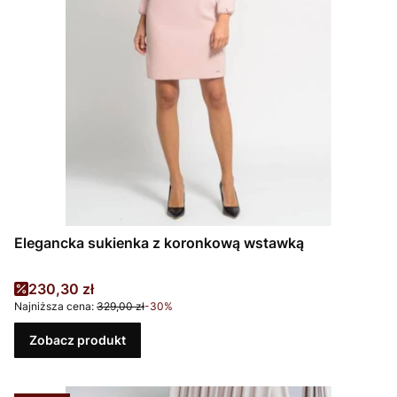
Elegancka sukienka z koronkową wstawką
Cena promocyjna
230,30 zł
Najniższa cena:
329,00 zł
-30%
Zobacz produkt