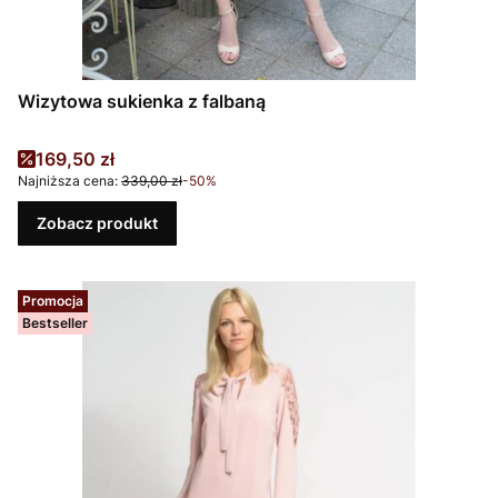
Wizytowa sukienka z falbaną
Cena promocyjna
169,50 zł
Najniższa cena:
339,00 zł
-50%
Zobacz produkt
Promocja
Bestseller