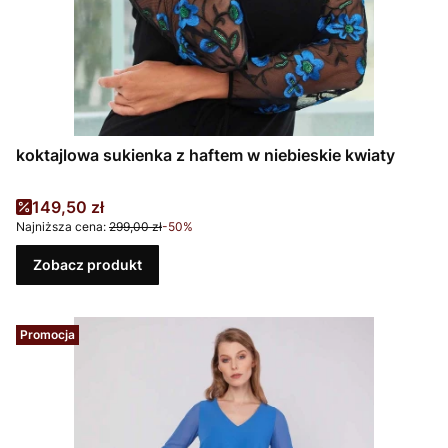
koktajlowa sukienka z haftem w niebieskie kwiaty
Cena promocyjna
149,50 zł
Najniższa cena:
299,00 zł
-50%
Zobacz produkt
Promocja