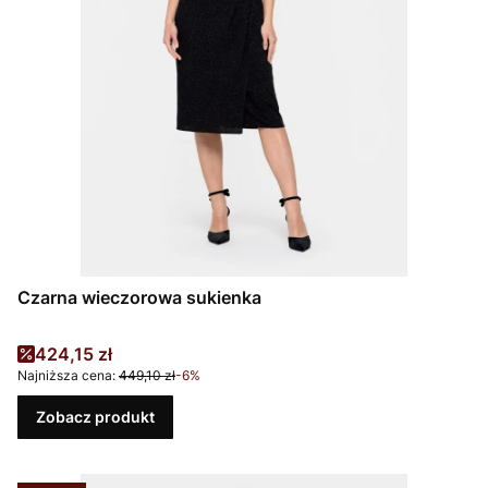
Czarna wieczorowa sukienka
Cena promocyjna
424,15 zł
Najniższa cena:
449,10 zł
-6%
Zobacz produkt