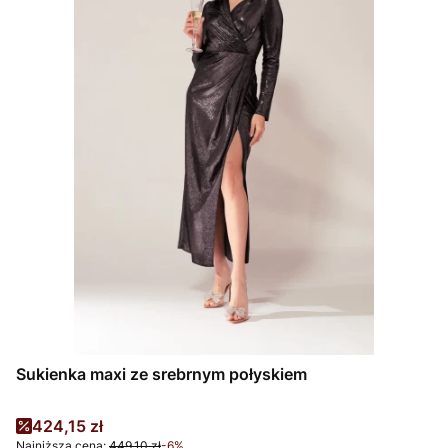
Sukienka maxi ze srebrnym połyskiem
Cena promocyjna
424,15 zł
Najniższa cena:
449,10 zł
-6%