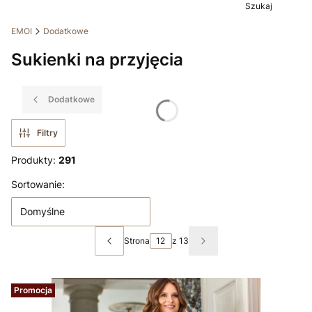
Szukaj
EMOI
Dodatkowe
Sukienki na przyjęcia
Dodatkowe
Filtry
Produkty:
291
Lista produktów
Sortowanie:
Domyślne
Strona
z 13
Poprzednie produkty
Następne produkty
Promocja