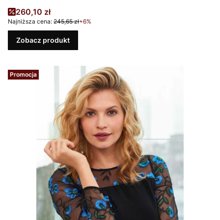
Cena promocyjna
260,10 zł
Najniższa cena:
245,65 zł
+6%
Zobacz produkt
Promocja