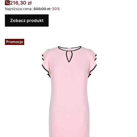
Cena promocyjna
216,30 zł
Najniższa cena:
309,00 zł
-30%
Zobacz produkt
Promocja