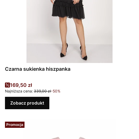
Czarna sukienka hiszpanka
Cena promocyjna
169,50 zł
Najniższa cena:
339,00 zł
-50%
Zobacz produkt
Promocja