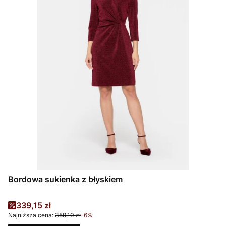
Bordowa sukienka z błyskiem
Cena promocyjna
339,15 zł
Najniższa cena:
359,10 zł
-6%