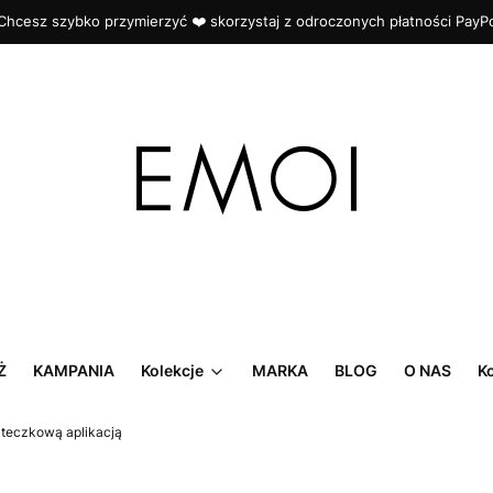
Chcesz szybko przymierzyć ❤️ skorzystaj z odroczonych płatności PayP
Ż
KAMPANIA
Kolekcje
MARKA
BLOG
O NAS
K
ateczkową aplikacją