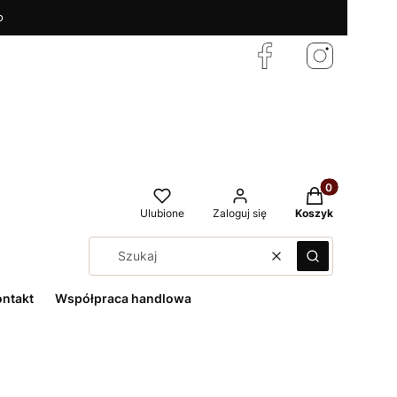
o
Produkty w kos
Ulubione
Zaloguj się
Koszyk
Wyczyść
Szukaj
ontakt
Współpraca handlowa