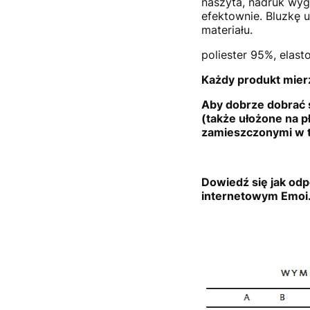
naszyta, nadruk wygl
efektownie. Bluzkę 
materiału.
poliester 95%, elast
Każdy produkt mierz
Aby dobrze dobrać 
(także ułożone na p
zamieszczonymi w t
Dowiedź się jak odp
internetowym Emoi