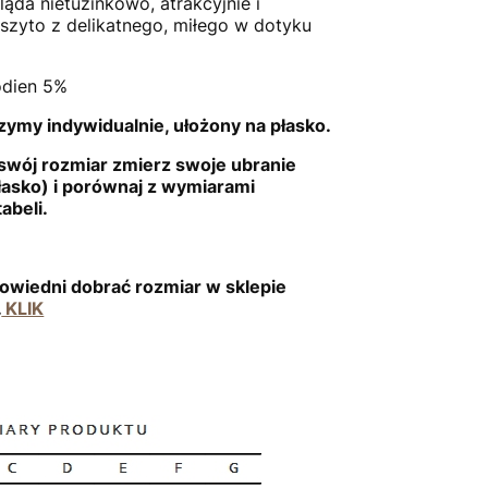
ąda nietuzinkowo, atrakcyjnie i
uszyto z delikatnego, miłego w dotyku
odien 5%
ymy indywidualnie, ułożony na płasko.
swój rozmiar zmierz swoje ubranie
łasko) i porównaj z wymiarami
abeli.
owiedni dobrać rozmiar w sklepie
.
KLIK