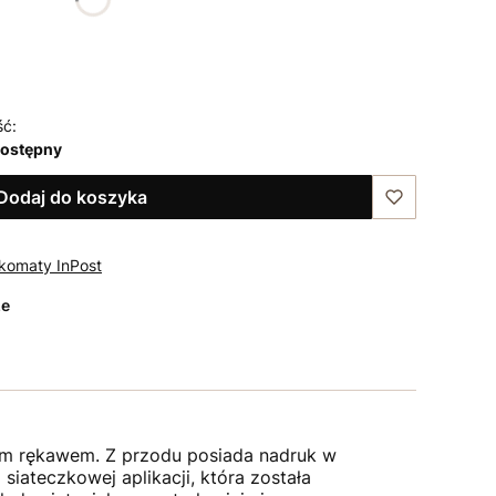
46
48
50
ść:
dostępny
Dodaj do koszyka
komaty InPost
ze
im rękawem. Z przodu posiada nadruk w
i siateczkowej aplikacji, która została