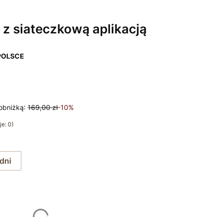
z siateczkową aplikacją
POLSCE
obniżką:
169,00 zł
-10%
e: 0)
 dni