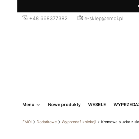
+48 668377382
e-sklep@emoi.pl
Menu
Nowe produkty
WESELE
WYPRZEDA
EMOI
Dodatkowe
Wyprzedaż kolekcji
Kremowa bluzka z si