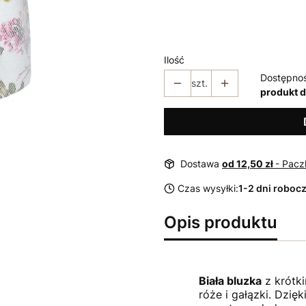
*
Rozmiar
36
38
40
42
44
Ilość
Dostępno
szt.
produkt 
Dostawa
od 12,50 zł
- Pacz
Czas wysyłki:
1-2 dni roboc
Opis produktu
Biała bluzka
z krótk
róże i gałązki. Dzięk