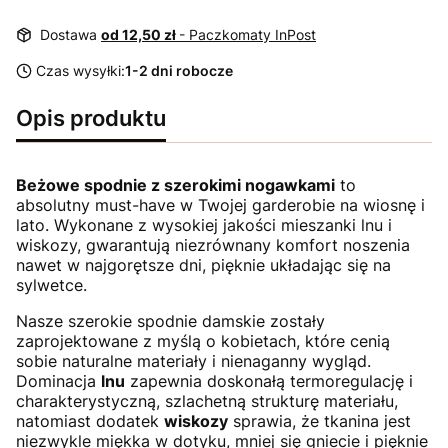
Dostawa
od 12,50 zł
- Paczkomaty InPost
Czas wysyłki:
1-2 dni robocze
Opis produktu
Beżowe spodnie z szerokimi nogawkami
to
absolutny must-have w Twojej garderobie na wiosnę i
lato. Wykonane z wysokiej jakości mieszanki lnu i
wiskozy, gwarantują niezrównany komfort noszenia
nawet w najgorętsze dni, pięknie układając się na
sylwetce.
Nasze szerokie spodnie damskie zostały
zaprojektowane z myślą o kobietach, które cenią
sobie naturalne materiały i nienaganny wygląd.
Dominacja
lnu
zapewnia doskonałą termoregulację i
charakterystyczną, szlachetną strukturę materiału,
natomiast dodatek
wiskozy
sprawia, że tkanina jest
niezwykle miękka w dotyku, mniej się gniecie i pięknie