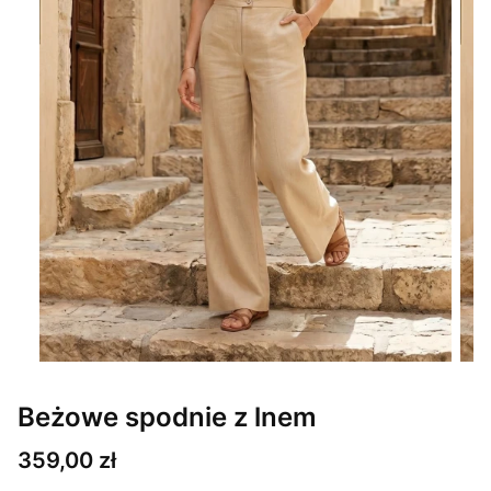
Beżowe spodnie z lnem
Cena
359,00 zł