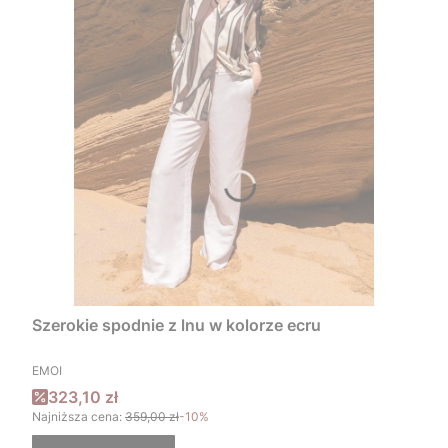
Szerokie spodnie z lnu w kolorze ecru
PRODUCENT
EMOI
Cena promocyjna
323,10 zł
Najniższa cena:
359,00 zł
-10%