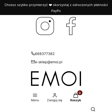
Chcesz szybko przymierzyć ❤️ skorzystaj z odroczonych płatności
PayPo
668377382
e-sklep@emoi.pl
Produkty w koszyku: 
Menu
Zaloguj się
Koszyk
Otwórz wys