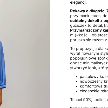
elegancji.
Rękawy o długości 
przy mankietach, do
subtelny dekolt z p
guziczek to detal, k
Przymarszczony ka
miękkości i objętośc
porusza się razem z
To propozycja dla ko
wyrafinowanym style
popołudniowe spotka
dodać minimalistyczn
stworzyć look, któr
pastelowy kolo
nowoczesny kr
komfortowa tk
eleganckie ręk
Tencel 90%, poliest