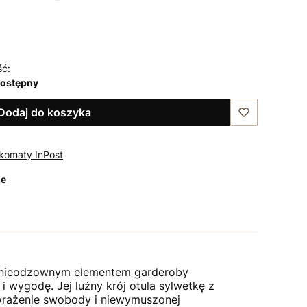
ść:
dostępny
Dodaj do koszyka
komaty InPost
ze
 nieodzownym elementem garderoby
 i wygodę. Jej luźny krój otula sylwetkę z
wrażenie swobody i niewymuszonej