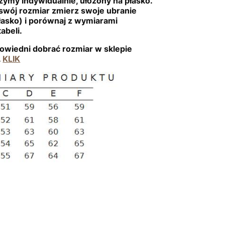
ymy indywidualnie, ułożony na płasko.
swój rozmiar zmierz swoje ubranie
łasko) i porównaj z wymiarami
abeli.
owiedni dobrać rozmiar w sklepie
.
KLIK