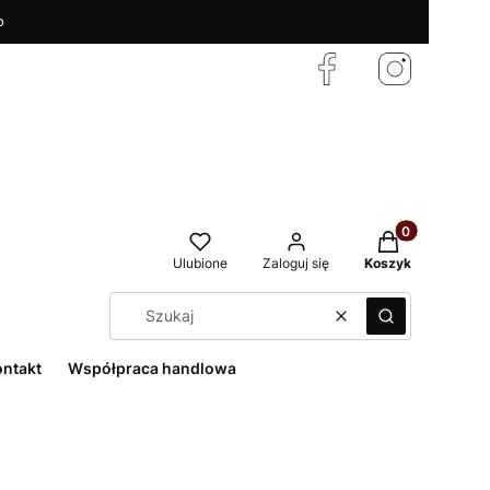
o
Produkty w kos
Ulubione
Zaloguj się
Koszyk
Wyczyść
Szukaj
ontakt
Współpraca handlowa