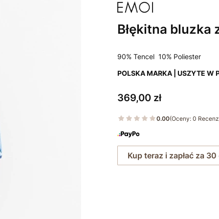
Błękitna bluzka 
90% Tencel 10% Poliester
POLSKA MARKA | USZYTE W 
Cena
369,00 zł
0.00
(Oceny: 0 Recenzj
Kup teraz i zapłać za 30
Wybierz rozmiar:
*
Rozmiar