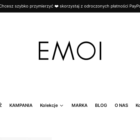
Chcesz szybko przymierzyć ❤️ skorzystaj z odroczonych płatności PayP
Ż
KAMPANIA
Kolekcje
MARKA
BLOG
O NAS
K