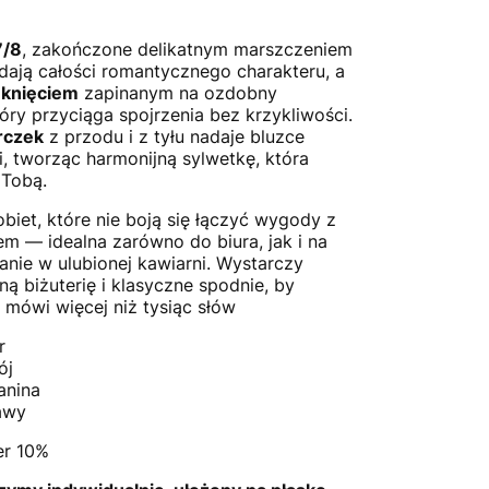
7/8
, zakończone delikatnym marszczeniem
dają całości romantycznego charakteru, a
ęknięciem
zapinanym na ozdobny
tóry przyciąga spojrzenia bez krzykliwości.
rczek
z przodu i z tyłu nadaje bluzce
i, tworząc harmonijną sylwetkę, która
 Tobą.
biet, które nie boją się łączyć wygody z
m — idealna zarówno do biura, jak i na
nie w ulubionej kawiarni. Wystarczy
ą biżuterię i klasyczne spodnie, by
y mówi więcej niż tysiąc słów
r
ój
anina
awy
er 10%