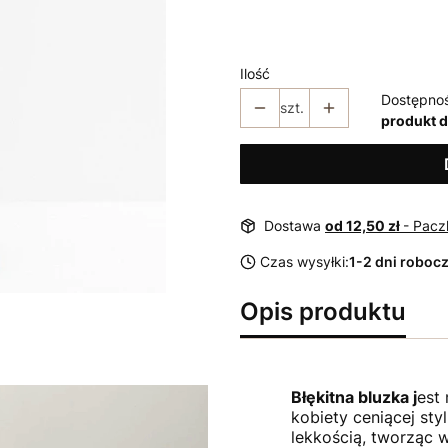
36
38
40
42
44
Ilość
Dostępno
szt.
produkt 
Dostawa
od 12,50 zł
- Pacz
Czas wysyłki:
1-2 dni roboc
Opis produktu
Błękitna bluzka j
est
kobiety ceniącej styl
lekkością, tworząc 