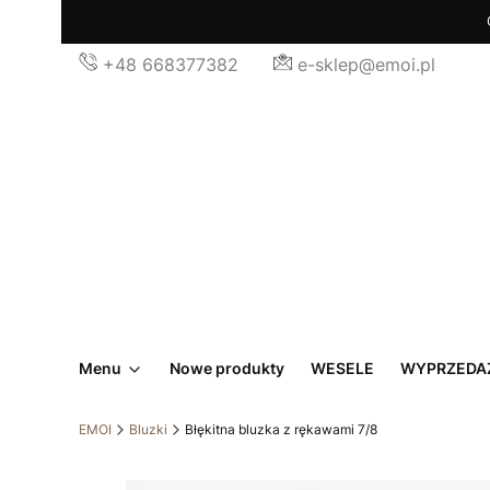
+48 668377382
e-sklep@emoi.pl
Menu
Nowe produkty
WESELE
WYPRZEDA
EMOI
Bluzki
Błękitna bluzka z rękawami 7/8