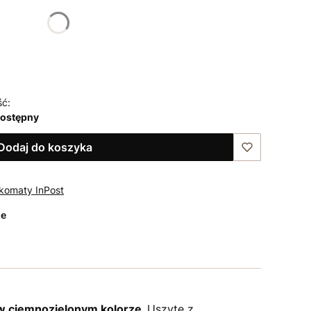
50
52
ść:
dostępny
Dodaj do koszyka
komaty InPost
ze
w ciemnozielonym kolorze.
Uszyte z