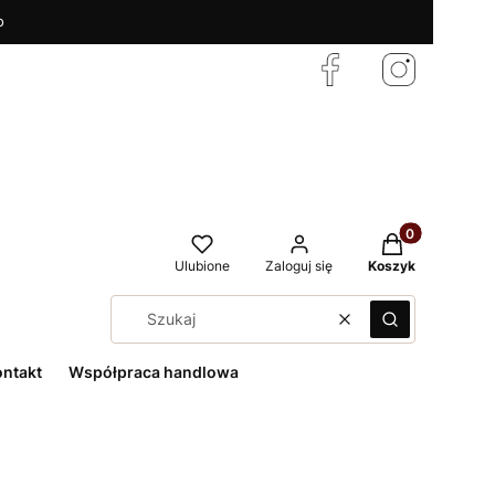
o
Produkty w kos
Ulubione
Zaloguj się
Koszyk
Wyczyść
Szukaj
ontakt
Współpraca handlowa