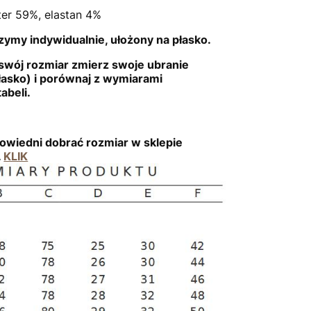
ster 59%, elastan 4%
ymy indywidualnie, ułożony na płasko.
swój rozmiar zmierz swoje ubranie
łasko) i porównaj z wymiarami
abeli.
owiedni dobrać rozmiar w sklepie
.
KLIK