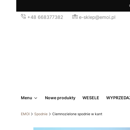
+48 668377382
e-sklep@emoi.pl
Menu
Nowe produkty
WESELE
WYPRZEDA
EMOI
Spodnie
Ciemnozielone spodnie w kant