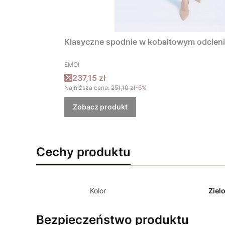
Klasyczne spodnie w kobaltowym odcien
PRODUCENT
EMOI
Cena promocyjna
237,15 zł
Najniższa cena:
251,10 zł
-6%
Zobacz produkt
Cechy produktu
Kolor
Ziel
Bezpieczeństwo produktu