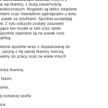
j się tkaniny, z dużą zawartością
n wiskozowych. Nogawki są lekko zwężane
tami oraz niewielkimi pęknięciami u dołu.
ł pasek ze szlufkami. Spodnie posiadają
e. Z tyłu odszyte zostały zaszewki
ące ten model w talii oraz ramki
. Spodnie zapinane są na suwak oraz
haftkę.
zielone spodnie wraz z dopasowaną do
, uszytą z tej samej tkaniny tworzą
dealny do pracy oraz na wiele innych
ncka tkanina,
 fason,
syka,
j kobiecej szafie
sce