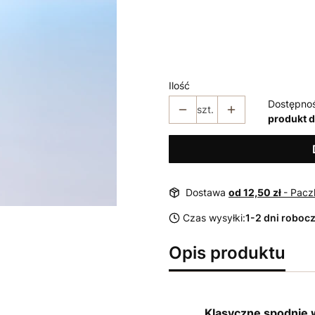
*
Rozmiar
40
42
44
46
48
Ilość
Dostępno
szt.
produkt 
Dostawa
od 12,50 zł
- Pacz
Czas wysyłki:
1-2 dni roboc
Opis produktu
Klasyczne spodnie 