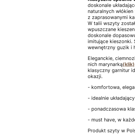
doskonale układające
naturalnych włókie
z zaprasowanymi kan
W talii wszyty zosta
wpuszczane kieszeni
doskonale dopasowuj
imitujące kieszonki
wewnętrzny guzik i 
Eleganckie, ciemno
nich marynarką
(klik)
klasyczny garnitur i
okazji.
- komfortowa, elega
- idealnie układający
- ponadczasowa kla
- must have, w każde
Produkt szyty w Pol