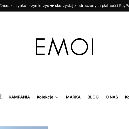
Chcesz szybko przymierzyć ❤️ skorzystaj z odroczonych płatności PayP
Ż
KAMPANIA
Kolekcje
MARKA
BLOG
O NAS
K