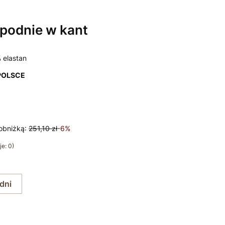
podnie w kant
 elastan
POLSCE
obniżką:
251,10 zł
-6%
e: 0)
 dni