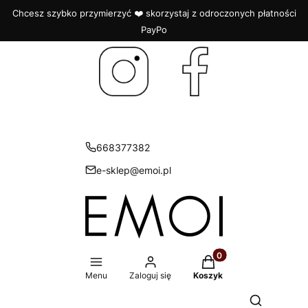
Chcesz szybko przymierzyć ❤️ skorzystaj z odroczonych płatności
PayPo
668377382
e-sklep@emoi.pl
Produkty w koszyku: 
Menu
Zaloguj się
Koszyk
Otwórz wys