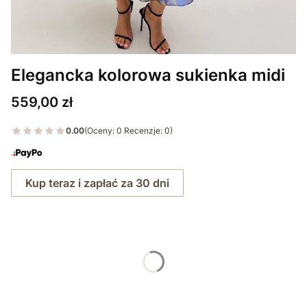
Elegancka kolorowa sukienka midi
Cena
559,00 zł
0.00
(Oceny: 0 Recenzje: 0)
Kup teraz i zapłać za 30 dni
Wybierz rozmiar:
*
Rozmiar
36
38
40
42
44