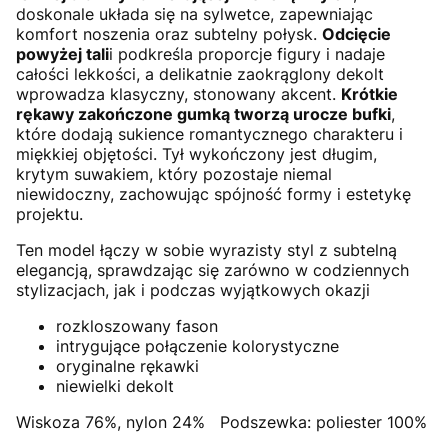
doskonale układa się na sylwetce, zapewniając
komfort noszenia oraz subtelny połysk.
Odcięcie
powyżej tali
i podkreśla proporcje figury i nadaje
całości lekkości, a delikatnie zaokrąglony dekolt
wprowadza klasyczny, stonowany akcent.
Krótkie
rękawy zakończone gumką tworzą urocze bufki
,
które dodają sukience romantycznego charakteru i
miękkiej objętości. Tył wykończony jest długim,
krytym suwakiem, który pozostaje niemal
niewidoczny, zachowując spójność formy i estetykę
projektu.
Ten model łączy w sobie wyrazisty styl z subtelną
elegancją, sprawdzając się zarówno w codziennych
stylizacjach, jak i podczas wyjątkowych okazji
rozkloszowany fason
intrygujące połączenie kolorystyczne
oryginalne rękawki
niewielki dekolt
Wiskoza 76%, nylon 24% Podszewka: poliester 100%