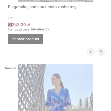
Elegancka jasna sukienka z wiskozy
PRODUCENT
EMOI
Cena promocyjna
343,20 zł
Najniższa cena:
364,65 zł
-6%
Zobacz produkt
Nowość