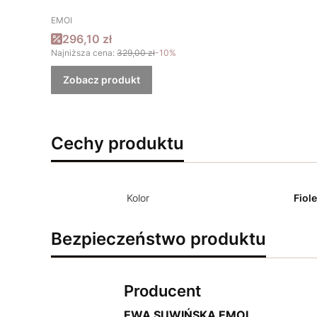
PRODUCENT
EMOI
Cena promocyjna
296,10 zł
Najniższa cena:
329,00 zł
-10%
Zobacz produkt
Cechy produktu
Kolor
Fiol
Bezpieczeństwo produktu
Producent
EWA SUWIŃSKA EMOI