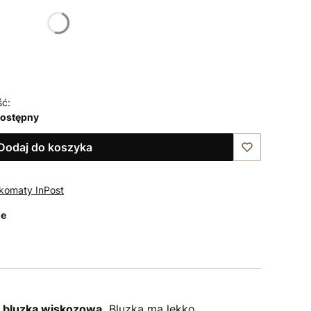
48
ść:
dostępny
Dodaj do koszyka
komaty InPost
ze
 bluzka wiskozowa.
Bluzka ma lekko