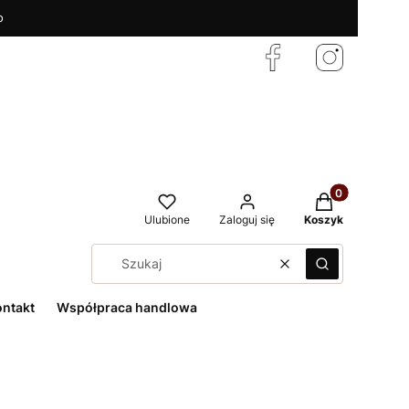
o
Produkty w kos
Ulubione
Zaloguj się
Koszyk
Wyczyść
Szukaj
ontakt
Współpraca handlowa