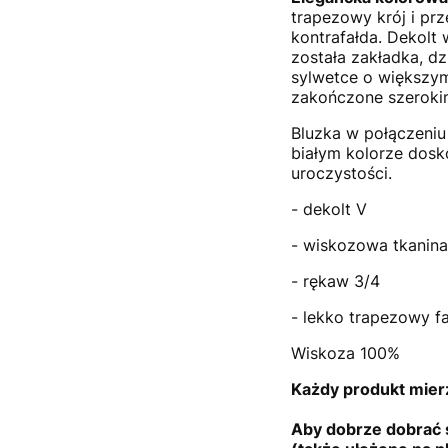
trapezowy krój i prz
kontrafałda. Dekolt 
została zakładka, dz
sylwetce o większym
zakończone szeroki
Bluzka w połączeniu
białym kolorze dosk
uroczystości.
- dekolt V
- wiskozowa tkanin
- rękaw 3/4
- lekko trapezowy f
Wiskoza 100%
Każdy produkt mierz
Aby dobrze dobrać 