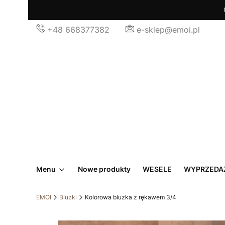
+48 668377382
e-sklep@emoi.pl
Menu
Nowe produkty
WESELE
WYPRZEDA
EMOI
Bluzki
Kolorowa bluzka z rękawem 3/4