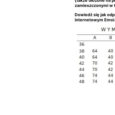
(także ułożone na p
zamieszczonymi w t
Dowiedź się jak odp
internetowym Emoi