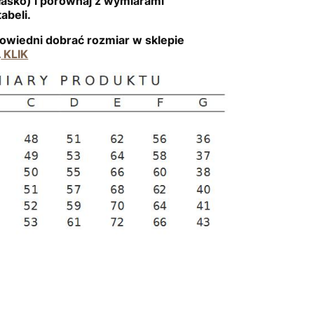
łasko) i porównaj z wymiarami
abeli.
owiedni dobrać rozmiar w sklepie
.
KLIK