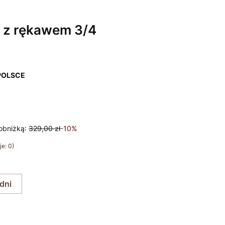
 z rękawem 3/4
POLSCE
obniżką:
329,00 zł
-10%
e: 0)
 dni