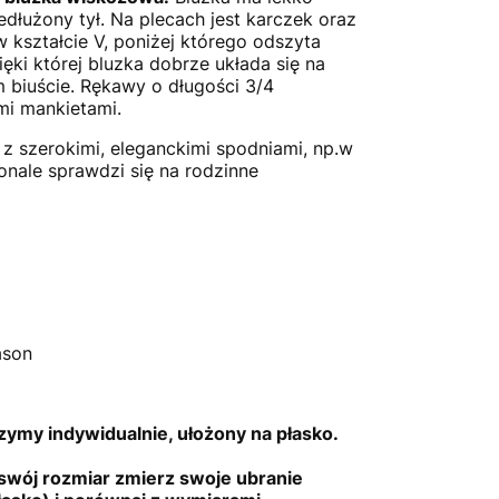
edłużony tył. Na plecach jest karczek oraz
w kształcie V, poniżej którego odszyta
ięki której bluzka dobrze układa się na
 biuście. Rękawy o długości 3/4
mi mankietami.
 z szerokimi, eleganckimi spodniami, np.w
onale sprawdzi się na rodzinne
a
ason
ymy indywidualnie, ułożony na płasko.
swój rozmiar zmierz swoje ubranie