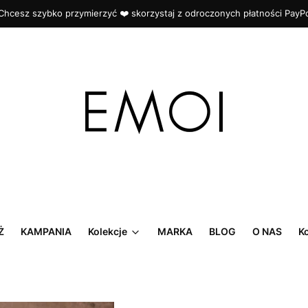
Chcesz szybko przymierzyć ❤️ skorzystaj z odroczonych płatności PayP
Ż
KAMPANIA
Kolekcje
MARKA
BLOG
O NAS
K