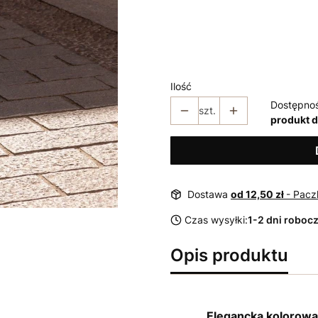
*
Rozmiar
38
40
42
44
46
Ilość
Dostępno
szt.
produkt 
Dostawa
od 12,50 zł
- Pacz
Czas wysyłki:
1-2 dni roboc
Opis produktu
Elegancka kolorowa