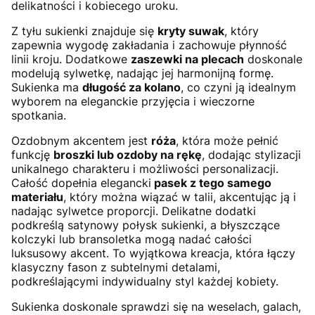
delikatności i kobiecego uroku.
Z tyłu sukienki znajduje się
kryty suwak
, który
zapewnia wygodę zakładania i zachowuje płynność
linii kroju. Dodatkowe
zaszewki na plecach
doskonale
modelują sylwetkę, nadając jej harmonijną formę.
Sukienka ma
długość za kolano
, co czyni ją idealnym
wyborem na eleganckie przyjęcia i wieczorne
spotkania.
Ozdobnym akcentem jest
róża
, która może pełnić
funkcję
broszki lub ozdoby na rękę
, dodając stylizacji
unikalnego charakteru i możliwości personalizacji.
Całość dopełnia elegancki
pasek z tego samego
materiału
, który można wiązać w talii, akcentując ją i
nadając sylwetce proporcji. Delikatne dodatki
podkreślą satynowy połysk sukienki, a błyszczące
kolczyki lub bransoletka mogą nadać całości
luksusowy akcent. To wyjątkowa kreacja, która łączy
klasyczny fason z subtelnymi detalami,
podkreślającymi indywidualny styl każdej kobiety.
Sukienka doskonale sprawdzi się na weselach, galach,