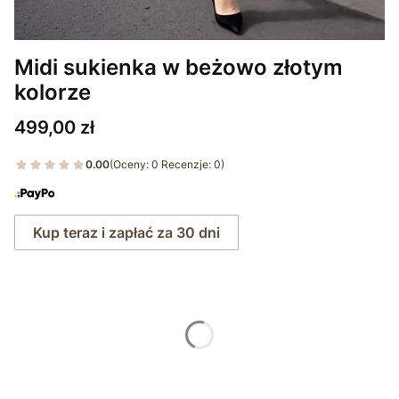
Midi sukienka w beżowo złotym
kolorze
Cena
499,00 zł
0.00
(Oceny: 0 Recenzje: 0)
Kup teraz i zapłać za 30 dni
Wybierz rozmiar:
*
Rozmiar
38
40
42
44
46