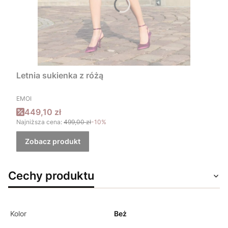
Letnia sukienka z różą
PRODUCENT
EMOI
Cena promocyjna
449,10 zł
Najniższa cena:
499,00 zł
-10%
Zobacz produkt
Cechy produktu
Kolor
Beż