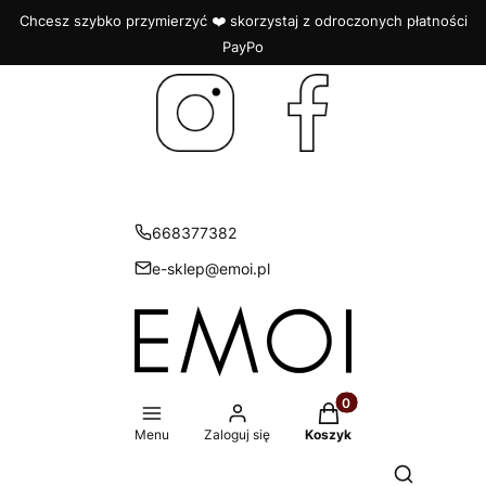
Chcesz szybko przymierzyć ❤️ skorzystaj z odroczonych płatności
PayPo
668377382
e-sklep@emoi.pl
Produkty w koszyku: 
Menu
Zaloguj się
Koszyk
Otwórz wys