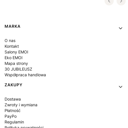
Linki w stopce
MARKA
O nas
Kontakt
Salony EMOI
Eko EMOI
Mapa strony
30 JUBILEUSZ
Współpraca handlowa
ZAKUPY
Dostawa
Zwroty i wymiana
Płatność
PayPo
Regulamin
Polityka prywatności