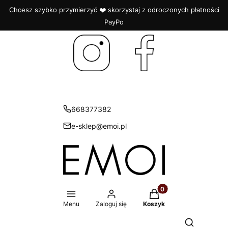
Chcesz szybko przymierzyć ❤️ skorzystaj z odroczonych płatności
PayPo
668377382
e-sklep@emoi.pl
Produkty w koszyku: 
Menu
Zaloguj się
Koszyk
Otwórz wys