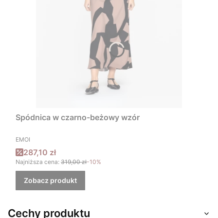
Spódnica w czarno-beżowy wzór
PRODUCENT
EMOI
Cena promocyjna
287,10 zł
Najniższa cena:
319,00 zł
-10%
Zobacz produkt
Cechy produktu