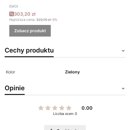
PRODUCENT
EMOI
Cena promocyjna
303,20 zł
Najniższa cena:
322,15 zł
-6%
Zobacz produkt
Cechy produktu
Kolor
Zielony
Opinie
0.00
Liczba ocen: 0