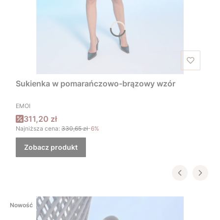
Sukienka w pomarańczowo-brązowy wzór
PRODUCENT
EMOI
Cena promocyjna
311,20 zł
Najniższa cena:
330,65 zł
-6%
Zobacz produkt
Nowość