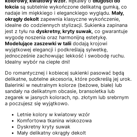
kolorowy, kwiatowy wzór.
Rękawy o
długości do
łokcia
są subtelnie wykończone delikatną gumką, co
nadaje im miękkiego i eleganckiego wyglądu.
Mały,
okrągły dekolt
zapewnia klasyczne wykończenie,
idealne do codziennych stylizacji. Sukienka zapinana
jest z tyłu na
dyskretny, kryty suwak,
co gwarantuje
wygodę noszenia oraz harmonijną estetykę.
Modelujące zaszewki w talii
dodają krojowi
wyjątkowej elegancji i podkreślają sylwetkę,
jednocześnie zachowując lekkość i swobodę ruchu.
Idealny wybór na ciepłe dni!
Do romantycznej i kobiecej sukienki pasować będą
delikatne, subtelne akcesoria, które podkreślą jej urok.
Balerinki w neutralnym kolorze (beżowe, białe) lub
sandały na delikatnym obcasie, bransoletka lub
zegarek w jasnych kolorach, np. złotym lub srebrnym
a poczujesz się wyjątkowo.
Letnie kolory w kwiatowy wzór
Komfortowa tkanina wiskozowa
Dyskretny kryty suwak
Mały delikatny okrągły dekolt