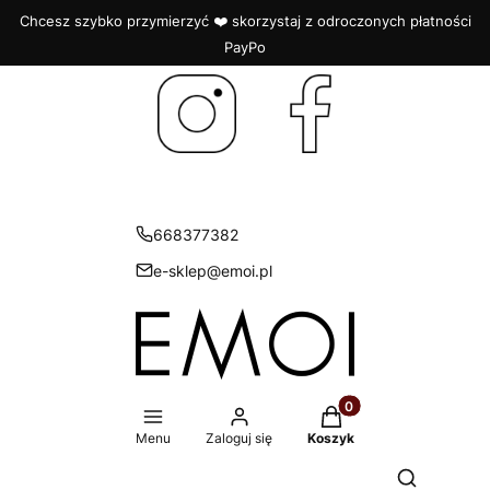
Chcesz szybko przymierzyć ❤️ skorzystaj z odroczonych płatności
PayPo
668377382
e-sklep@emoi.pl
Produkty w koszyku: 
Menu
Zaloguj się
Koszyk
Otwórz wys