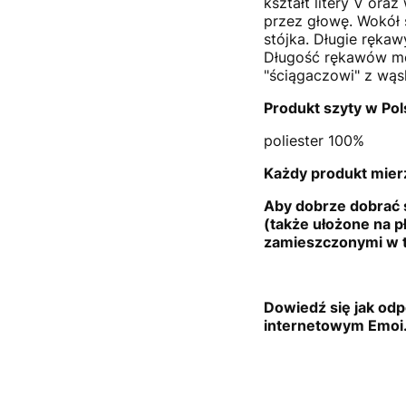
kształt litery V oraz
przez głowę. Wokół 
stójka. Długie rękaw
Długość rękawów mo
"ściągaczowi" z wąs
Produkt szyty w Pol
poliester 100%
Każdy produkt mierz
Aby dobrze dobrać 
(także ułożone na p
zamieszczonym
i w 
Dowiedź się jak odp
internetowym Emoi