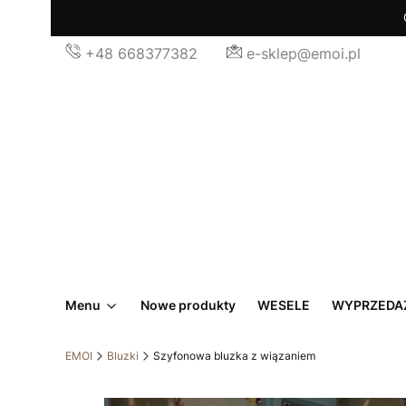
+48 668377382
e-sklep@emoi.pl
Menu
Nowe produkty
WESELE
WYPRZEDA
EMOI
Bluzki
Szyfonowa bluzka z wiązaniem