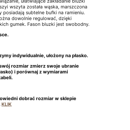
 wiązanie, ułatwiające zakładanie bluzki
szyi wszyta została wąska, marszczona
y posiadają subtelne bufki na ramieniu.
żna dowolnie regulować, dzięki
kich gumek. Fason bluzki jest swobodny.
sce.
ymy indywidualnie, ułożony na płasko.
swój rozmiar zmierz swoje ubranie
łasko) i porównaj z wymiarami
tabeli.
owiedni dobrać rozmiar w sklepie
.
KLIK