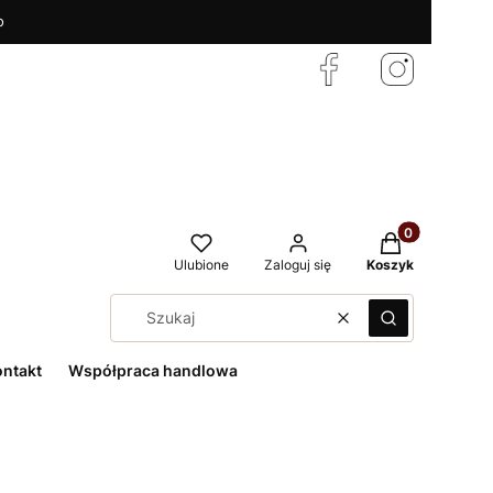
o
Produkty w kos
Ulubione
Zaloguj się
Koszyk
Wyczyść
Szukaj
ontakt
Współpraca handlowa