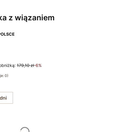
ka z wiązaniem
POLSCE
obniżką:
179,10 zł
-6%
e: 0)
 dni