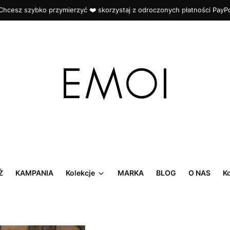
Chcesz szybko przymierzyć ❤️ skorzystaj z odroczonych płatności PayP
Ż
KAMPANIA
Kolekcje
MARKA
BLOG
O NAS
K