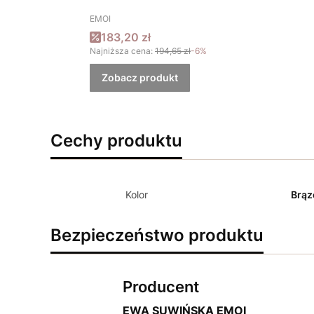
PRODUCENT
EMOI
Cena promocyjna
183,20 zł
Najniższa cena:
194,65 zł
-6%
Zobacz produkt
Cechy produktu
Kolor
Brą
Bezpieczeństwo produktu
Producent
EWA SUWIŃSKA EMOI