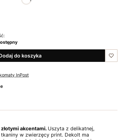
46
48
ść:
dostępny
Dodaj do koszyka
komaty InPost
ze
 złotymi akcentami.
Uszyta z delikatnej,
 tkaniny w zwierzęcy print. Dekolt ma