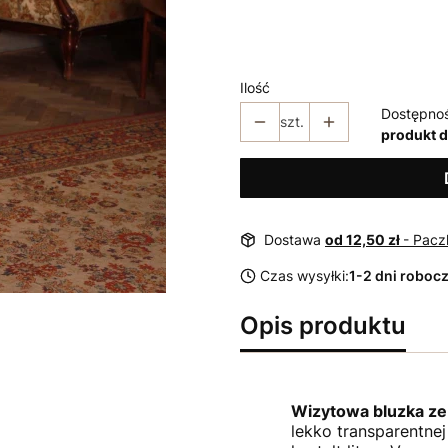
*
Rozmiar
36
38
40
42
44
Ilość
Dostępno
szt.
produkt 
Dostawa
od 12,50 zł
- Pacz
Czas wysyłki:
1-2 dni roboc
Opis produktu
Wizytowa bluzka ze
lekko transparentnej