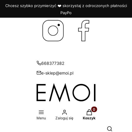
Chcesz szybko przymierzyć ❤️ skorzystaj z odroczonych płatności
PayPo
668377382
e-sklep@emoi.pl
Produkty w koszyku: 
Menu
Zaloguj się
Koszyk
Otwórz wys