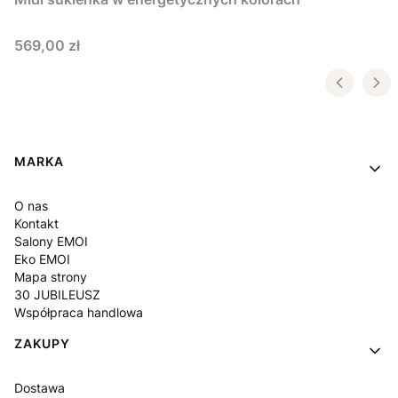
Cena
569,00 zł
Linki w stopce
MARKA
O nas
Kontakt
Salony EMOI
Eko EMOI
Mapa strony
30 JUBILEUSZ
Współpraca handlowa
ZAKUPY
Dostawa