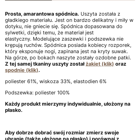
Prosta, amarantowa spódnica.
Uszyta została z
gładkiego materiału. Jest on bardzo delikatny i miły w
dotyku, nie gniecie się. Spódnica dopasowana do
sylwetki, dzięki temu, że materiał jest
elastyczny. Modelujące zaszewki i podszewka nie
krępują ruchów. Spódnica posiada kobiecy rozporek,
który eksponuje nogi, zapinana jest na kryty suwak.
Na górze, po bokach naszyte zostały ozdobne patki.
Z tej samej tkaniny uszyty został
żakiet (klik)
oraz
spodnie (klik)
.
poliester 61%, wiskoza 33%, elastodien 6%
Podszewka: poliester 100%
Każdy produkt mierzymy indywidualnie, ułożony na
płasko.
Aby dobrze dobrać swój rozmiar zmierz swoje
ubranie (także ułożone na płasko) i porównaj z