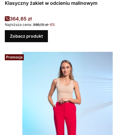
Klasyczny żakiet w odcieniu malinowym
Cena promocyjna
364,65 zł
Najniższa cena:
386,10 zł
-6%
Zobacz produkt
Promocja