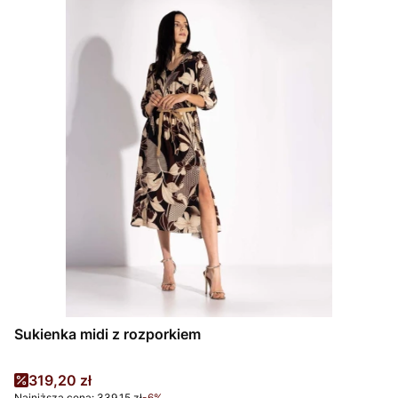
Sukienka midi z rozporkiem
Cena promocyjna
319,20 zł
Najniższa cena:
339,15 zł
-6%