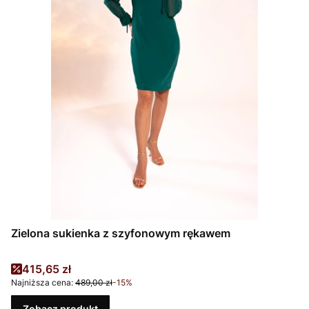
Zielona sukienka z szyfonowym rękawem
Cena promocyjna
415,65 zł
Najniższa cena:
489,00 zł
-15%
Zobacz produkt