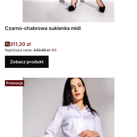
Czarno-chabrowa sukienka midi
Cena promocyjna
311,20 zł
Najniższa cena:
330,65 zł
-6%
Zobacz produkt
Promocja