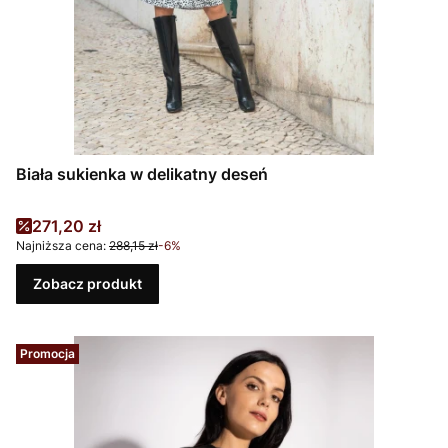
Biała sukienka w delikatny deseń
Cena promocyjna
271,20 zł
Najniższa cena:
288,15 zł
-6%
Zobacz produkt
Promocja