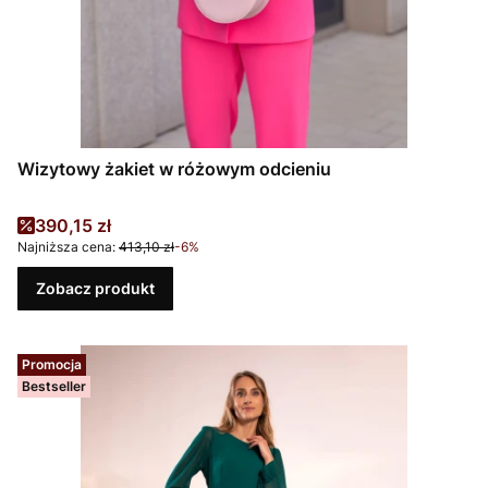
Wizytowy żakiet w różowym odcieniu
Cena promocyjna
390,15 zł
Najniższa cena:
413,10 zł
-6%
Zobacz produkt
Promocja
Bestseller