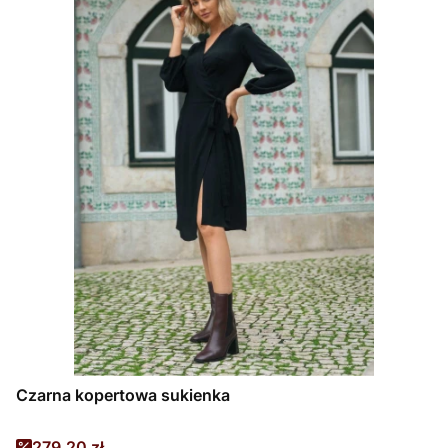
Czarna kopertowa sukienka
Cena promocyjna
279,20 zł