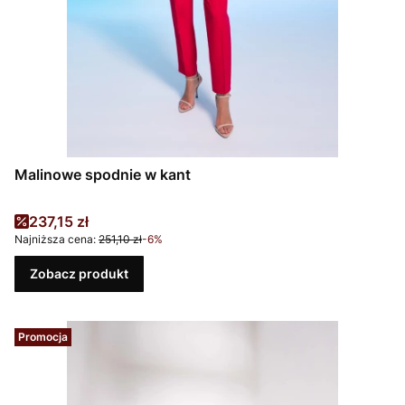
Malinowe spodnie w kant
Cena promocyjna
237,15 zł
Najniższa cena:
251,10 zł
-6%
Zobacz produkt
Promocja