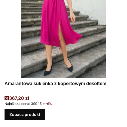
Amarantowa sukienka z kopertowym dekoltem
Cena promocyjna
367,20 zł
Najniższa cena:
390,15 zł
-6%
Zobacz produkt