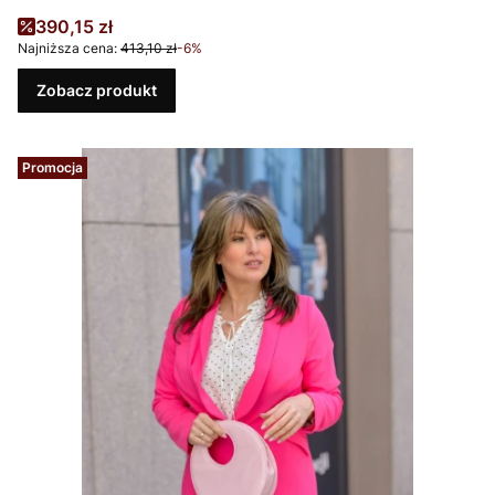
Cena promocyjna
390,15 zł
Najniższa cena:
413,10 zł
-6%
Zobacz produkt
Promocja