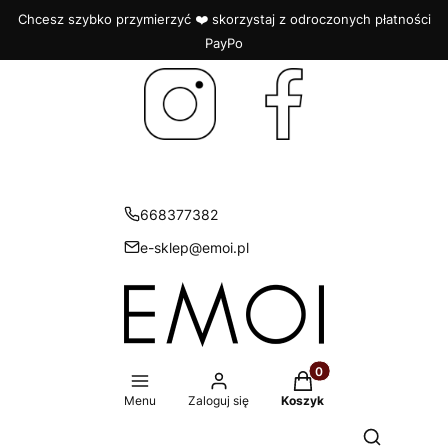
Chcesz szybko przymierzyć ❤️ skorzystaj z odroczonych płatności
PayPo
668377382
e-sklep@emoi.pl
Produkty w koszyku: 
Menu
Zaloguj się
Koszyk
Otwórz wys