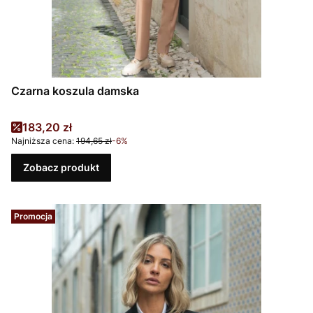
Czarna koszula damska
Cena promocyjna
183,20 zł
Najniższa cena:
194,65 zł
-6%
Zobacz produkt
Promocja