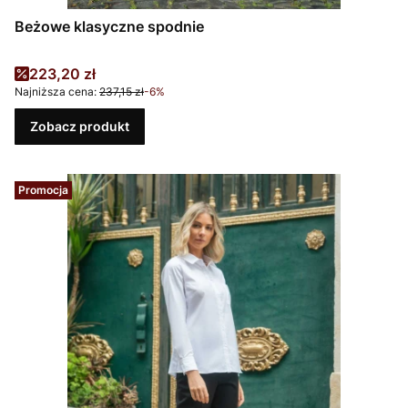
Beżowe klasyczne spodnie
Cena promocyjna
223,20 zł
Najniższa cena:
237,15 zł
-6%
Zobacz produkt
Promocja