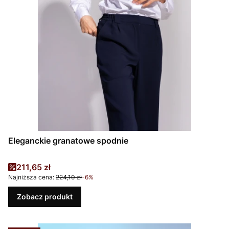
Eleganckie granatowe spodnie
Cena promocyjna
211,65 zł
Najniższa cena:
224,10 zł
-6%
Zobacz produkt