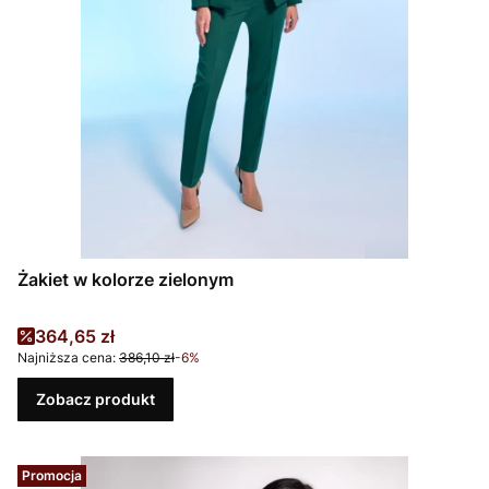
Żakiet w kolorze zielonym
Cena promocyjna
364,65 zł
Najniższa cena:
386,10 zł
-6%
Zobacz produkt
Promocja