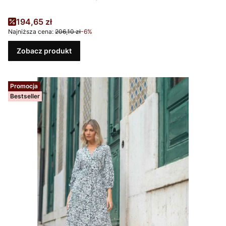
Cena promocyjna
194,65 zł
Najniższa cena:
206,10 zł
-6%
Zobacz produkt
Promocja
Bestseller