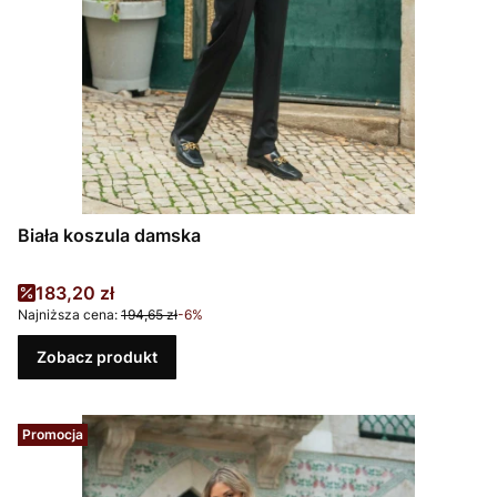
Biała koszula damska
Cena promocyjna
183,20 zł
Najniższa cena:
194,65 zł
-6%
Zobacz produkt
Promocja