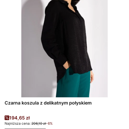
Czarna koszula z delikatnym połyskiem
Cena promocyjna
194,65 zł
Najniższa cena:
206,10 zł
-6%