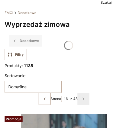
Szukaj
EMOI
Dodatkowe
Wyprzedaż zimowa
Dodatkowe
Filtry
Produkty:
1135
Lista produktów
Sortowanie:
Domyślne
Strona
z 48
Poprzednie produkty
Następne produkty
Promocja