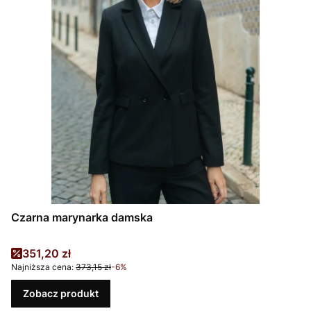
Czarna marynarka damska
Cena promocyjna
351,20 zł
Najniższa cena:
373,15 zł
-6%
Zobacz produkt