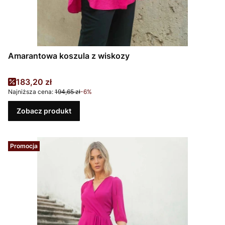
Amarantowa koszula z wiskozy
Cena promocyjna
183,20 zł
Najniższa cena:
194,65 zł
-6%
Zobacz produkt
Promocja