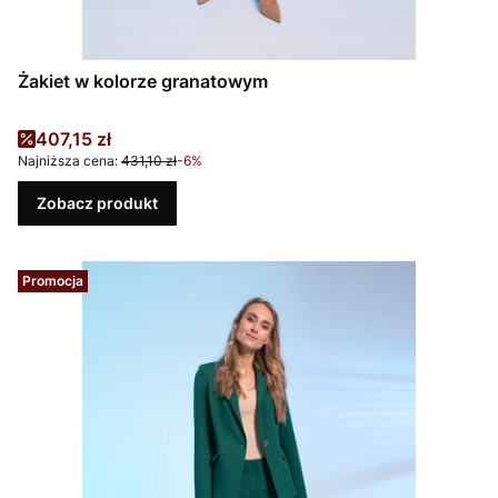
Żakiet w kolorze granatowym
Cena promocyjna
407,15 zł
Najniższa cena:
431,10 zł
-6%
Zobacz produkt
Promocja