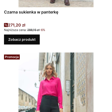
Czarna sukienka w panterkę
Cena promocyjna
271,20 zł
Najniższa cena:
288,15 zł
-6%
Zobacz produkt
Promocja